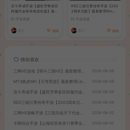
宫斗养成手游【盛世芳華多区
RED三端引擎传奇手游【200
跨服代金券本地优化版】最新
3我本沉默】最新整理Win系
整理单机一键即玩端+Linux
服务端+安卓苹果PC三端+详
手游资源
手游资源
手工服务端+CDK授权后台
细搭建教程
+安卓+详细搭建教程
波少
波少
300
300
猜你喜欢
三网H5游戏【萌斗三国H5】最新整理WIN系服务端+GM后台+详细搭建教程
2026-08-08
MT3换皮MH【天穹西游】最新整理Linux手工服务端+安卓苹果双端+GM后台+详细搭建教程+全套源码+视频教程
2026-08-06
宫斗养成手游【盛世芳華多区跨服代金券本地优化版】最新整理单机一键即玩端+Linux手工服务端+CDK授权后台+安卓+详细搭建教程
2026-08-05
RED三端引擎传奇手游【2003我本沉默】最新整理Win系服务端+安卓苹果PC三端+详细搭建教程
2026-08-04
三网H5策略手游【三国兵临天下代金券内购七合修复版】最新整理单机一键即玩镜像端+Linux手工服务端+管理后台+GM授权后台+简易安卓客户端+详细搭建教程+视频教程
2026-08-02
卡牌回合手游【山海经异兽录11赛季全人物代金券内购版】最新整理WIN系服务端+授权GM后台+管理后台+热更修改工具+安卓+详细搭建教程
2026-08-02