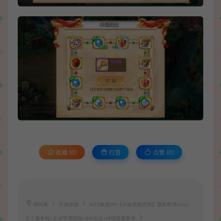
收藏 (0)
打赏
点赞 (
0
)
源码屋
手游资源
MT3换皮MH【斗破觉醒西游】最新整理Linux
手工服务端+安卓苹果双端+GM后台+详细搭建教程