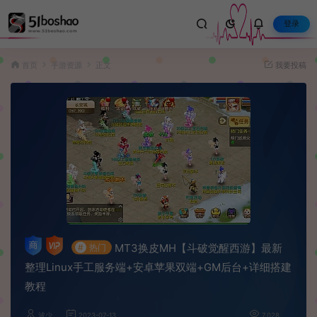
登录
首页
手游资源
正文
我要投稿
MT3换皮MH【斗破觉醒西游】最新
#
热门
整理Linux手工服务端+安卓苹果双端+GM后台+详细搭建
教程
波少
2023-07-13
7,028