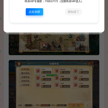
终身VIP专属群：718837172（仅限终身VIP进入）
点击加群
我知道了