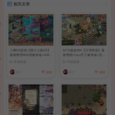
相关文章
三网H5游戏【萌斗三国H5】
MT3换皮MH【天穹西游】最
最新整理WIN系服务端+GM
新整理Linux手工服务端+安
后台+详细搭建教程
卓苹果双端+GM后台+详细搭
手游资源
手游资源
建教程+全套源码+视频教程
波少
波少
300
300