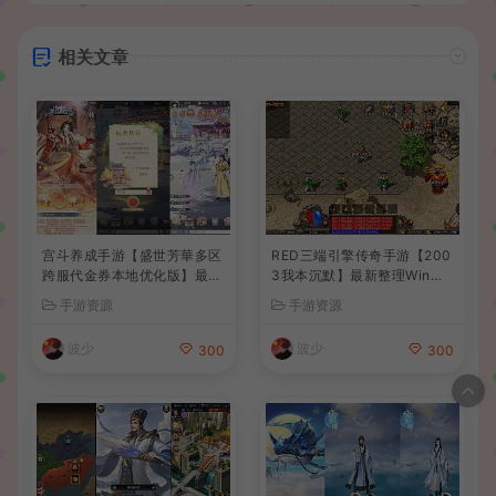
相关文章
宫斗养成手游【盛世芳華多区
RED三端引擎传奇手游【200
跨服代金券本地优化版】最新
3我本沉默】最新整理Win系
整理单机一键即玩端+Linux
服务端+安卓苹果PC三端+详
手游资源
手游资源
手工服务端+CDK授权后台
细搭建教程
+安卓+详细搭建教程
波少
波少
300
300