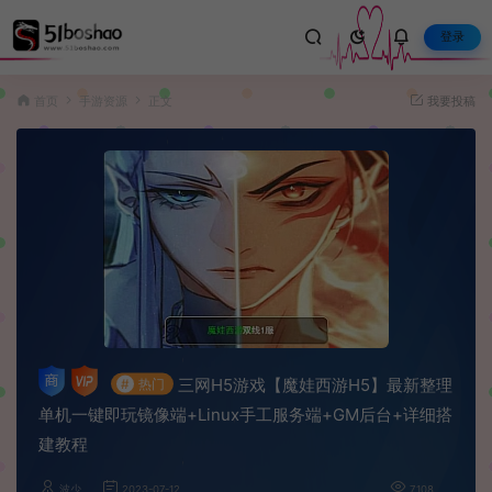
登录
首页
手游资源
正文
我要投稿
三网H5游戏【魔娃西游H5】最新整理
#
热门
单机一键即玩镜像端+Linux手工服务端+GM后台+详细搭
建教程
波少
2023-07-12
7,108