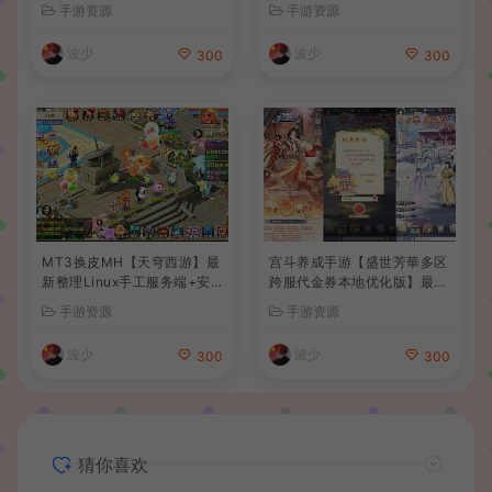
整理Win系复古服务端+安卓
后台+详细搭建教程
手游资源
手游资源
苹果双端+GM授权后台+详细
搭建教程
波少
波少
300
300
MT3换皮MH【天穹西游】最
宫斗养成手游【盛世芳華多区
新整理Linux手工服务端+安
跨服代金券本地优化版】最新
卓苹果双端+GM后台+详细搭
整理单机一键即玩端+Linux
手游资源
手游资源
建教程+全套源码+视频教程
手工服务端+CDK授权后台
+安卓+详细搭建教程
波少
波少
300
300
猜你喜欢