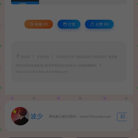
收藏 (0)
打赏
点赞 (
0
)
源码屋
手游资源
大话回合手游【精品西游之鸿鹄西游】最新整
理WIN系特色服务端+安卓苹果双端+GM后台+详细搭建教程
https://wd.51boshao.vip/24746/syym/
波少
网站默认解压密码：www.51boshao.com
生成海