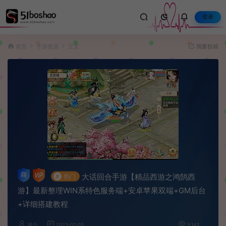
登录
首页
手游资源
正文
我要投稿
大话回合手游【精品西游之鸿鹄西
#
热门
游】最新整理WIN系特色服务端+安卓苹果双端+GM后台
+详细搭建教程
波少
2023-07-05
9,143