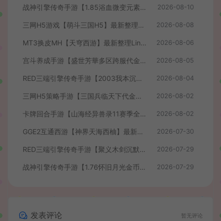
战神引擎传奇手游【1.85浴血微变元素三大陆-白猪3】最新整理Win系复古服务端+安卓苹果双端+GM授权后台+详细搭建教程
2026-08-10
三网H5游戏【萌斗三国H5】最新整理WIN系服务端+GM后台+详细搭建教程
2026-08-08
MT3换皮MH【天穹西游】最新整理Linux手工服务端+安卓苹果双端+GM后台+详细搭建教程+全套源码+视频教程
2026-08-06
宫斗养成手游【盛世芳華多区跨服代金券本地优化版】最新整理单机一键即玩端+Linux手工服务端+CDK授权后台+安卓+详细搭建教程
2026-08-05
RED三端引擎传奇手游【2003我本沉默】最新整理Win系服务端+安卓苹果PC三端+详细搭建教程
2026-08-04
三网H5策略手游【三国兵临天下代金券内购七合修复版】最新整理单机一键即玩镜像端+Linux手工服务端+管理后台+GM授权后台+简易安卓客户端+详细搭建教程+视频教程
2026-08-02
卡牌回合手游【山海经异兽录11赛季全人物代金券内购版】最新整理WIN系服务端+授权GM后台+管理后台+热更修改工具+安卓+详细搭建教程
2026-08-02
GGE2互通西游【神界天海西柚】最新整理Win系服务端+安卓苹果PC三端+内置GM工具+全套源码+详细搭建教程+视频教程
2026-07-30
RED三端引擎传奇手游【聚义木剑沉默高仿嘟嘟沉默】最新整理Win系服务端+安卓苹果PC三端+详细搭建教程
2026-07-29
战神引擎传奇手游【1.76怀旧月光金币版】最新整理Win系复古服务端+安卓苹果双端+GM授权物品后台+详细搭建教程
2026-07-29
发表评论
暂无评论