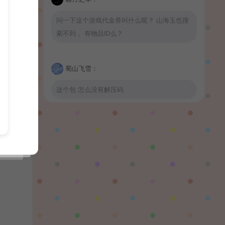
问一下这个游戏代金券叫什么呢？ 山海玉也搜
索不到， 有物品ID么？
蜀山飞雪：
这个包 怎么没有解压码
波少：
山海玉
陌✨离殇：
问一下这个游戏代金券叫什么呢？GM后台搜不
到啊