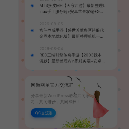
MT3换皮MH【天穹西游】最新整理L
inux手工服务端+安卓苹果双端+GM
后台+详细搭建教程+全套源码+视频
教程
2026-08-05
宫斗养成手游【盛世芳華多区跨服代
金券本地优化版】最新整理单机一键
即玩端+Linux手工服务端+CDK授权
后台+安卓+详细搭建教程
2026-08-04
RED三端引擎传奇手游【2003我本
沉默】最新整理Win系服务端+安卓苹
果PC三端+详细搭建教程
网游网单官方交流群
分享最新WordPress教程共同学
习，共同进步，共同成长！
QQ交流群