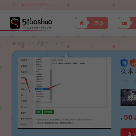
HI，欢迎来到源码屋！
首页
首页
会员博客
正文
久本
波少
郑
50
¥