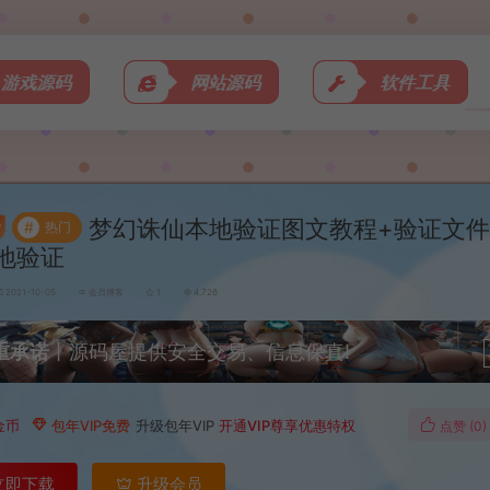
游戏源码
网站源码
软件工具
梦幻诛仙本地验证图文教程+验证文件
#
热门
地验证
2021-10-05
会员博客
1
4,726
重承诺
丨源码屋提供安全交易、信息保真!
金币
包年VIP免费
升级包年VIP
开通VIP尊享优惠特权
点赞 (
0
)
立即下载
升级会员