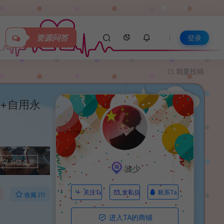
关于我们
资源问答
登录
我要投稿
+自用永
升级会员
波少
联系Ta
关注Ta
发私信
收藏 (1)
进入TA的商铺