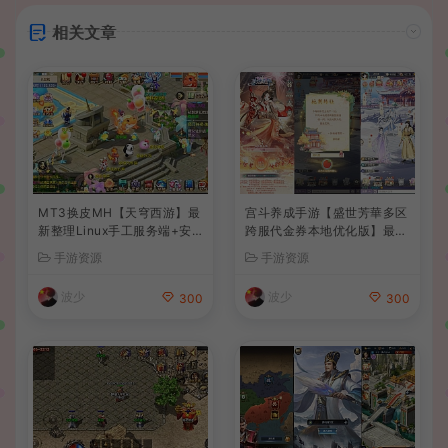
相关文章
MT3换皮MH【天穹西游】最
宫斗养成手游【盛世芳華多区
新整理Linux手工服务端+安
跨服代金券本地优化版】最新
卓苹果双端+GM后台+详细搭
整理单机一键即玩端+Linux
手游资源
手游资源
建教程+全套源码+视频教程
手工服务端+CDK授权后台
+安卓+详细搭建教程
波少
波少
300
300