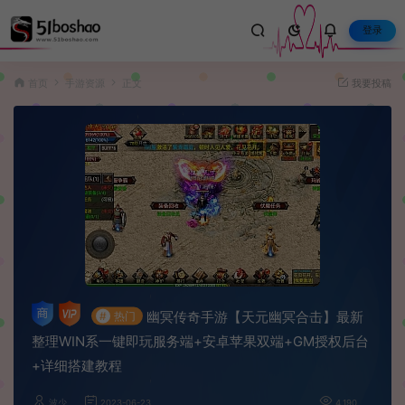
登录
首页
手游资源
正文
我要投稿
幽冥传奇手游【天元幽冥合击】最新
#
热门
整理WIN系一键即玩服务端+安卓苹果双端+GM授权后台
+详细搭建教程
波少
2023-06-23
4,190