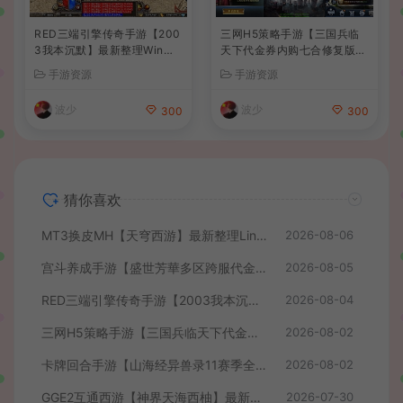
RED三端引擎传奇手游【200
三网H5策略手游【三国兵临
3我本沉默】最新整理Win系
天下代金券内购七合修复版】
服务端+安卓苹果PC三端+详
最新整理单机一键即玩镜像端
手游资源
手游资源
细搭建教程
+Linux手工服务端+管理后台
+GM授权后台+简易安卓客户
波少
波少
300
300
端+详细搭建教程+视频教程
猜你喜欢
MT3换皮MH【天穹西游】最新整理Linux手工服务端+安卓苹果双端+GM后台+详细搭建教程+全套源码+视频教程
2026-08-06
宫斗养成手游【盛世芳華多区跨服代金券本地优化版】最新整理单机一键即玩端+Linux手工服务端+CDK授权后台+安卓+详细搭建教程
2026-08-05
RED三端引擎传奇手游【2003我本沉默】最新整理Win系服务端+安卓苹果PC三端+详细搭建教程
2026-08-04
三网H5策略手游【三国兵临天下代金券内购七合修复版】最新整理单机一键即玩镜像端+Linux手工服务端+管理后台+GM授权后台+简易安卓客户端+详细搭建教程+视频教程
2026-08-02
卡牌回合手游【山海经异兽录11赛季全人物代金券内购版】最新整理WIN系服务端+授权GM后台+管理后台+热更修改工具+安卓+详细搭建教程
2026-08-02
GGE2互通西游【神界天海西柚】最新整理Win系服务端+安卓苹果PC三端+内置GM工具+全套源码+详细搭建教程+视频教程
2026-07-30