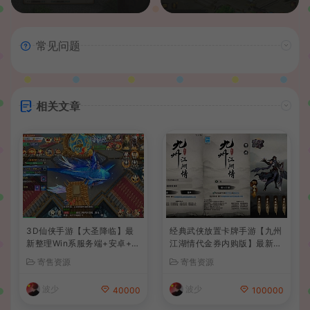
常见问题
相关文章
3D仙侠手游【大圣降临】最
经典武侠放置卡牌手游【九州
新整理Win系服务端+安卓+C
江湖情代金券内购版】最新整
DK授权后台+详细搭建教程
理单机一键即玩镜像端+Linu
寄售资源
寄售资源
+前后端全套源码
x手工服务端+安卓苹果双端+
CDK授权后台+详细搭建教程
波少
波少
40000
100000