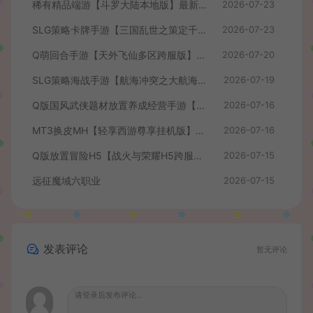
稀有精品端游【斗罗大陆本地版】最新整理Win系服务端+PC客户端+网页注册+CDK授权后台+管理后台+详细搭建教程
2026-07-23
SLG策略卡牌手游【三国乱世之策定千军内购版】最新整理单机一键即玩镜像端+Linux手工服务端+安卓+CDK授权后台+详细搭建教程+前后端全套源码
2026-07-23
Q萌回合手游【天外飞仙多区跨服版】最新整理单机一键即玩镜像端+Linux手工服务端+安卓+CDK授权后台+详细搭建教程
2026-07-20
SLG策略海战手游【航海冲突之大航海大战】最新整理Win系半手工服务端+安卓+CDK授权后台+详细搭建教程+前后端全套修复源码
2026-07-19
Q版国风武侠题材放置养成经营手游【我要当掌门】最新整理单机一键即玩镜像端+Linux手工服务端+安卓苹果H5三端+CDK授权后台+全套源码+详细搭建教程
2026-07-16
MT3换皮MH【轻享西游尊享挂机版】最新整理单机一键即玩镜像端+Linux手工服务端+安卓苹果双端+GM后台+全套源码+详细搭建教程
2026-07-16
Q版放置冒险H5【战火与荣耀H5跨服版】最新整理单机一键即玩镜像端+Linux手工服务端+简易安卓+CDK授权后台+详细搭建教程
2026-07-15
远征魔域六职业
2026-07-15
发表评论
暂无评论