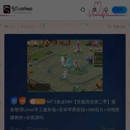
登录
首页
寄售资源
正文
我要投稿
MT3换皮MH【笑傲西游第二季】最
#
热门
新整理Linux手工服务端+安卓苹果双端+GM后台+详细搭
建教程+全套源码
波少
2023-06-16
4,679