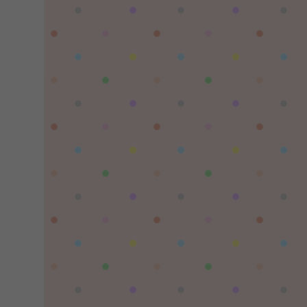
習慣性♠思念：
有没BUG