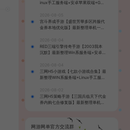
inux手工服务端+安卓苹果双端+GM
后台+详细搭建教程+全套源码+视频
教程
2026-08-05
宫斗养成手游【盛世芳華多区跨服代
金券本地优化版】最新整理单机一键
即玩端+Linux手工服务端+CDK授权
后台+安卓+详细搭建教程
2026-08-04
RED三端引擎传奇手游【2003我本
沉默】最新整理Win系服务端+安卓苹
果PC三端+详细搭建教程
2026-08-04
三网H5小游戏【七款小游戏合集】最
新整理WIN系服务端+Linux手工服务
端+详细搭建教程
2026-08-02
三网H5策略手游【三国兵临天下代金
券内购七合修复版】最新整理单机一
键即玩镜像端+Linux手工服务端+管
理后台+GM授权后台+简易安卓客户
端+详细搭建教程+视频教程
网游网单官方交流群