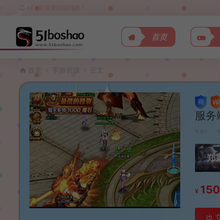
HI，欢迎来到源码屋！
首页
首页
手游资源
正文
服务
波少
郑
15
¥