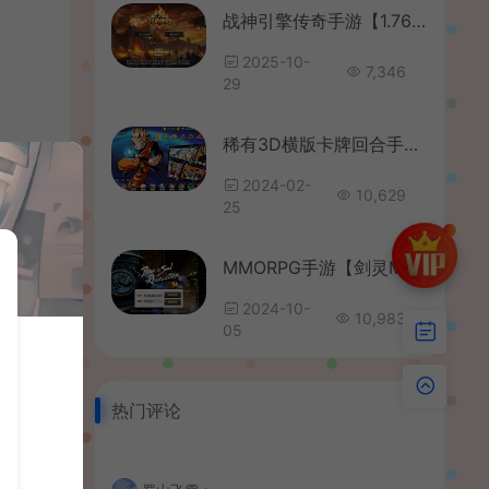
战神引擎传奇手游【1.76兄弟复古传奇[白猪3.1]】最新整理WIN系复古服务端+安卓苹果双端+GM授权后台+详细搭建教程
2025-10-
7,346
29
稀有3D横版卡牌回合手游【神龙猎手之超神大陆】最新整理商业Ubuntu手工服务端+安卓+管理后台+GM授权后台+详细搭建教程
2024-02-
10,629
25
MMORPG手游【剑灵M革命八职业完整版】最新整理Win系半手工服务端+GM授权后台+安卓+详细搭建教程+视频教程
2024-10-
10,983
05
热门评论