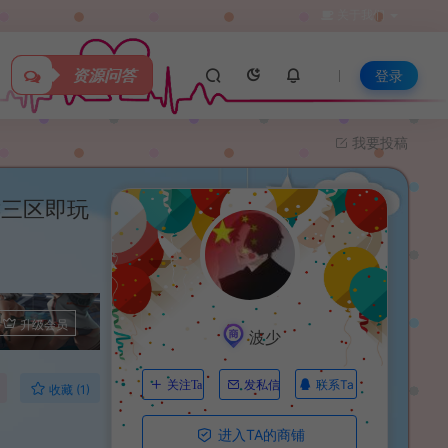
关于我们
资源问答
登录
我要投稿
键三区即玩
升级会员
波少
联系Ta
关注Ta
发私信
收藏 (1)
进入TA的商铺