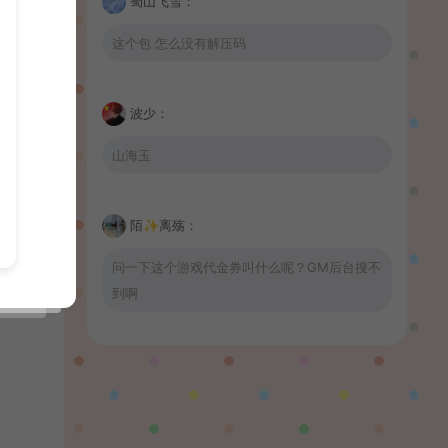
蜀山飞雪：
这个包 怎么没有解压码
波少：
山海玉
陌✨离殇：
问一下这个游戏代金券叫什么呢？GM后台搜不
到啊
wrnnr1314：
66666666666666