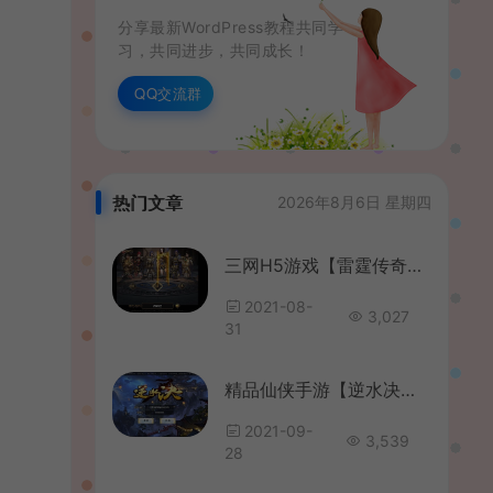
分享最新WordPress教程共同学
习，共同进步，共同成长！
QQ交流群
热门文章
2026年8月6日 星期四
三网H5游戏【雷霆传奇H5】最新整理沙成霸业元宝交易火币版+详细搭建教程
2021-08-
3,027
31
精品仙侠手游【逆水决】最新整理WIN系一键即玩服务端+安卓苹果端+GM后台+详细搭建教程
2021-09-
3,539
28