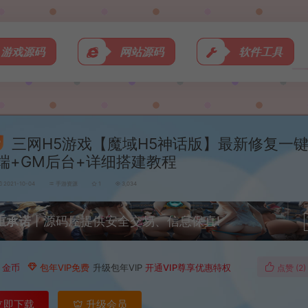
游戏源码
网站源码
软件工具
三网H5游戏【魔域H5神话版】最新修复一
端+GM后台+详细搭建教程
2021-10-04
手游资源
1
3,034
重承诺
丨源码屋提供安全交易、信息保真!
0
金币
包年VIP免费
升级包年VIP
开通VIP尊享优惠特权
点赞 (
2
)
立即下载
升级会员