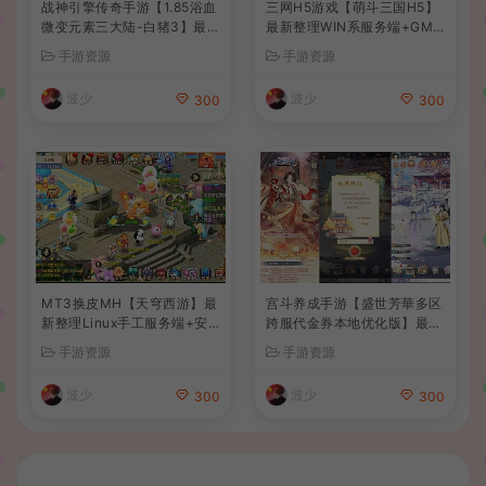
战神引擎传奇手游【1.85浴血
三网H5游戏【萌斗三国H5】
微变元素三大陆-白猪3】最新
最新整理WIN系服务端+GM
整理Win系复古服务端+安卓
后台+详细搭建教程
手游资源
手游资源
苹果双端+GM授权后台+详细
搭建教程
波少
波少
300
300
MT3换皮MH【天穹西游】最
宫斗养成手游【盛世芳華多区
新整理Linux手工服务端+安
跨服代金券本地优化版】最新
卓苹果双端+GM后台+详细搭
整理单机一键即玩端+Linux
手游资源
手游资源
建教程+全套源码+视频教程
手工服务端+CDK授权后台
+安卓+详细搭建教程
波少
波少
300
300