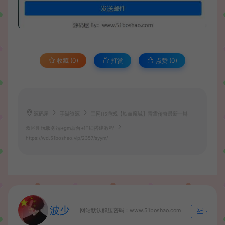
收藏 (0)
打赏
点赞 (
0
)
源码屋
手游资源
三网H5游戏【铁血魔城】雷霆传奇最新一键
双区即玩服务端+gm后台+详细搭建教程
https://wd.51boshao.vip/2357/syym/
波少
网站默认解压密码：www.51boshao.com
生成海