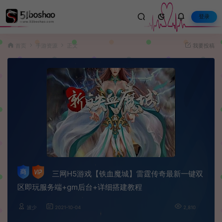
登录
首页
手游资源
正文
我要投稿
三网H5游戏【铁血魔城】雷霆传奇最新一键双
区即玩服务端+gm后台+详细搭建教程
波少
2021-10-04
2,810