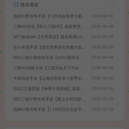
猜你喜欢
战神引擎传奇手游【1.85浴血微变元素三大陆-白猪3】最新整理Win系复古服务端+安卓苹果双端+GM授权后台+详细搭建教程
2026-08-10
三网H5游戏【萌斗三国H5】最新整理WIN系服务端+GM后台+详细搭建教程
2026-08-08
MT3换皮MH【天穹西游】最新整理Linux手工服务端+安卓苹果双端+GM后台+详细搭建教程+全套源码+视频教程
2026-08-06
宫斗养成手游【盛世芳華多区跨服代金券本地优化版】最新整理单机一键即玩端+Linux手工服务端+CDK授权后台+安卓+详细搭建教程
2026-08-05
RED三端引擎传奇手游【2003我本沉默】最新整理Win系服务端+安卓苹果PC三端+详细搭建教程
2026-08-04
三网H5策略手游【三国兵临天下代金券内购七合修复版】最新整理单机一键即玩镜像端+Linux手工服务端+管理后台+GM授权后台+简易安卓客户端+详细搭建教程+视频教程
2026-08-02
卡牌回合手游【山海经异兽录11赛季全人物代金券内购版】最新整理WIN系服务端+授权GM后台+管理后台+热更修改工具+安卓+详细搭建教程
2026-08-02
GGE2互通西游【神界天海西柚】最新整理Win系服务端+安卓苹果PC三端+内置GM工具+全套源码+详细搭建教程+视频教程
2026-07-30
RED三端引擎传奇手游【聚义木剑沉默高仿嘟嘟沉默】最新整理Win系服务端+安卓苹果PC三端+详细搭建教程
2026-07-29
战神引擎传奇手游【1.76怀旧月光金币版】最新整理Win系复古服务端+安卓苹果双端+GM授权物品后台+详细搭建教程
2026-07-29