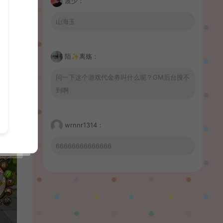
波少：
山海玉
陌✨离殇：
问一下这个游戏代金券叫什么呢？GM后台搜不
到啊
wrnnr1314：
66666666666666
習慣性♠思念：
有没BUG