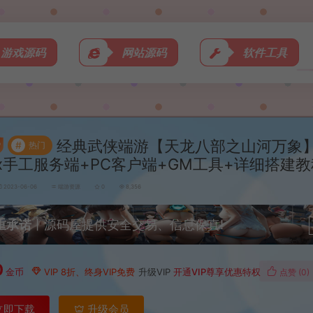
游戏源码
网站源码
软件工具
经典武侠端游【天龙八部之山河万象
#
热门
nux手工服务端+PC客户端+GM工具+详细搭建
2023-06-06
端游资源
0
8,356
重承诺
丨源码屋提供安全交易、信息保真!
0
金币
VIP 8折、终身VIP免费
升级VIP
开通VIP尊享优惠特权
点赞 (
0
)
立即下载
升级会员