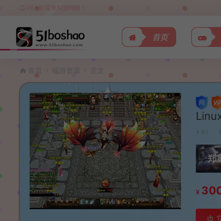
HI，欢迎来到源码屋！
首页
首页
端游资源
正文
Li
波少
郑
30
¥