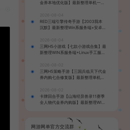
金券本地优化版】最新整理单机一键
即玩端+Linux手工服务端+CDK授权
后台+安卓+详细搭建教程
2026-08-04
RED三端引擎传奇手游【2003我本
沉默】最新整理Win系服务端+安卓苹
果PC三端+详细搭建教程
2026-08-04
三网H5小游戏【七款小游戏合集】最
新整理WIN系服务端+Linux手工服务
端+详细搭建教程
2026-08-02
三网H5策略手游【三国兵临天下代金
券内购七合修复版】最新整理单机一
键即玩镜像端+Linux手工服务端+管
理后台+GM授权后台+简易安卓客户
2026-08-02
端+详细搭建教程+视频教程
卡牌回合手游【山海经异兽录11赛季
全人物代金券内购版】最新整理WIN
系服务端+授权GM后台+管理后台
+热更修改工具+安卓+详细搭建教程
网游网单官方交流群