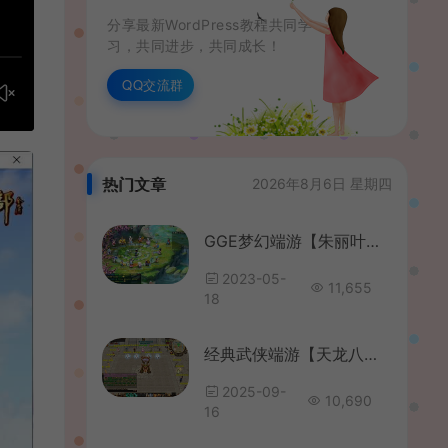
分享最新WordPress教程共同学
习，共同进步，共同成长！
QQ交流群
热门文章
2026年8月6日 星期四
GGE梦幻端游【朱丽叶梦幻】最新整理WIN系一键即玩服务端+PC客户端+GM工具+全套源码
2023-05-
11,655
18
经典武侠端游【天龙八部之技能轮回真实穿刺版】最新整理单机一键即玩镜像端+Linux手工服务端+PC客户端+GM工具+详细搭建教程
2025-09-
10,690
16