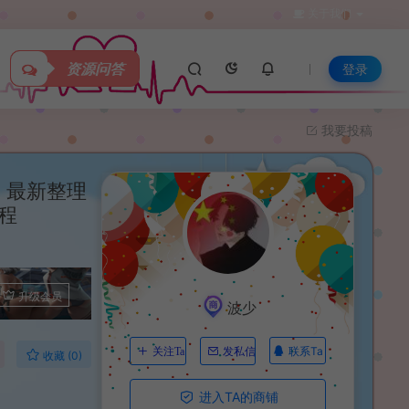
关于我们
资源问答
登录
我要投稿
】最新整理
教程
升级会员
波少
联系Ta
关注Ta
发私信
收藏 (0)
进入TA的商铺