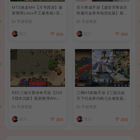
MT3换皮MH【天穹西游】最
宫斗养成手游【盛世芳華多区
新整理Linux手工服务端+安
跨服代金券本地优化版】最新
卓苹果双端+GM后台+详细搭
整理单机一键即玩端+Linux
手游资源
手游资源
建教程+全套源码+视频教程
手工服务端+CDK授权后台
+安卓+详细搭建教程
波少
波少
300
300
RED三端引擎传奇手游【200
三网H5策略手游【三国兵临
3我本沉默】最新整理Win系
天下代金券内购七合修复版】
服务端+安卓苹果PC三端+详
最新整理单机一键即玩镜像端
手游资源
手游资源
细搭建教程
+Linux手工服务端+管理后台
+GM授权后台+简易安卓客户
波少
波少
300
300
端+详细搭建教程+视频教程