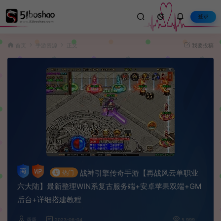
登录
首页
手游资源
正文
我要投稿
战神引擎传奇手游【再战风云单职业
#
热门
六大陆】最新整理WIN系复古服务端+安卓苹果双端+GM
后台+详细搭建教程
蛋蛋
2023-06-04
5,999