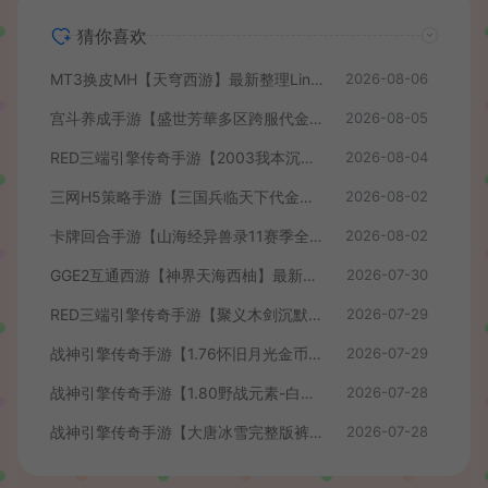
猜你喜欢
MT3换皮MH【天穹西游】最新整理Linux手工服务端+安卓苹果双端+GM后台+详细搭建教程+全套源码+视频教程
2026-08-06
宫斗养成手游【盛世芳華多区跨服代金券本地优化版】最新整理单机一键即玩端+Linux手工服务端+CDK授权后台+安卓+详细搭建教程
2026-08-05
RED三端引擎传奇手游【2003我本沉默】最新整理Win系服务端+安卓苹果PC三端+详细搭建教程
2026-08-04
三网H5策略手游【三国兵临天下代金券内购七合修复版】最新整理单机一键即玩镜像端+Linux手工服务端+管理后台+GM授权后台+简易安卓客户端+详细搭建教程+视频教程
2026-08-02
卡牌回合手游【山海经异兽录11赛季全人物代金券内购版】最新整理WIN系服务端+授权GM后台+管理后台+热更修改工具+安卓+详细搭建教程
2026-08-02
GGE2互通西游【神界天海西柚】最新整理Win系服务端+安卓苹果PC三端+内置GM工具+全套源码+详细搭建教程+视频教程
2026-07-30
RED三端引擎传奇手游【聚义木剑沉默高仿嘟嘟沉默】最新整理Win系服务端+安卓苹果PC三端+详细搭建教程
2026-07-29
战神引擎传奇手游【1.76怀旧月光金币版】最新整理Win系复古服务端+安卓苹果双端+GM授权物品后台+详细搭建教程
2026-07-29
战神引擎传奇手游【1.80野战元素-白猪7.2免授权】最新整理Win系特色服务端+安卓+GM授权物品后台+详细搭建教程
2026-07-28
战神引擎传奇手游【大唐冰雪完整版裤衩7.0免授权】最新整理Win系特色服务端+GM授权后台+安卓苹果双端+详细搭建教程
2026-07-28