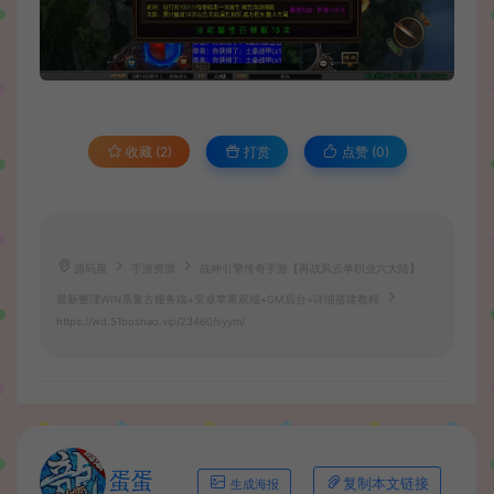
收藏 (2)
打赏
点赞 (
0
)
源码屋
手游资源
战神引擎传奇手游【再战风云单职业六大陆】
最新整理WIN系复古服务端+安卓苹果双端+GM后台+详细搭建教程
https://wd.51boshao.vip/23460/syym/
蛋蛋
复制本文链接
生成海报