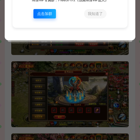
终身VIP专属群：718837172（仅限终身VIP进入）
点击加群
我知道了