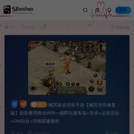
登录
首页
手游资源
正文
我要投稿
幽冥换皮传世手游【幽冥传世修复
#
热门
版】最新整理商业WIN一键即玩服务端+安卓+运营后台
+GM后台+详细搭建教程
波少
2023-06-02
3,793