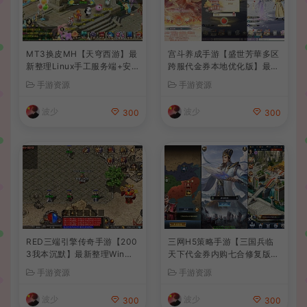
MT3换皮MH【天穹西游】最
宫斗养成手游【盛世芳華多区
新整理Linux手工服务端+安
跨服代金券本地优化版】最新
卓苹果双端+GM后台+详细搭
整理单机一键即玩端+Linux
手游资源
手游资源
建教程+全套源码+视频教程
手工服务端+CDK授权后台
+安卓+详细搭建教程
波少
波少
300
300
RED三端引擎传奇手游【200
三网H5策略手游【三国兵临
3我本沉默】最新整理Win系
天下代金券内购七合修复版】
服务端+安卓苹果PC三端+详
最新整理单机一键即玩镜像端
手游资源
手游资源
细搭建教程
+Linux手工服务端+管理后台
+GM授权后台+简易安卓客户
波少
波少
300
300
端+详细搭建教程+视频教程