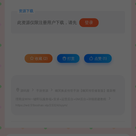
资源下载
此资源仅限注册用户下载，请先
登录
收藏 (2)
打赏
点赞 (
1
)
源码屋
手游资源
幽冥换皮传世手游【幽冥传世修复版】最新整
理商业WIN一键即玩服务端+安卓+运营后台+GM后台+详细搭建教程
https://wd.51boshao.vip/23324/syym/