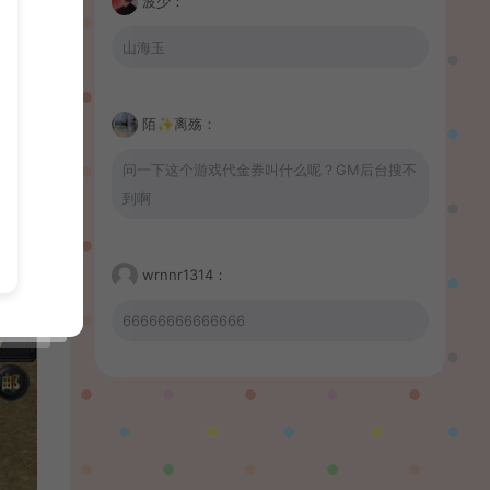
波少：
山海玉
陌✨离殇：
问一下这个游戏代金券叫什么呢？GM后台搜不
到啊
wrnnr1314：
66666666666666
習慣性♠思念：
有没BUG