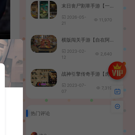
末日丧尸割草手游【一蕗狂飆平台币内购版】最新整理单机一键即玩镜像端+Linux手工服务端+网页注册+管理后台+代理后台+商城后台+CDK授权后台+安卓苹果双端+详细搭建教程
2026-05-
11,970
21
横版闯关手游【自在阿拉肝修复版】最新整理Linux手工服务端+安卓苹果双端+版本配套中文表+运营后台+GM授权后台+详细搭建教程
2023-02-
2,640
12
战神引擎传奇手游【虎跃合击完整版】最新整理Win系一键服务端+安卓苹果双端+GM授权物品后台+详细搭建教程
2023-07-
7,319
07
热门评论