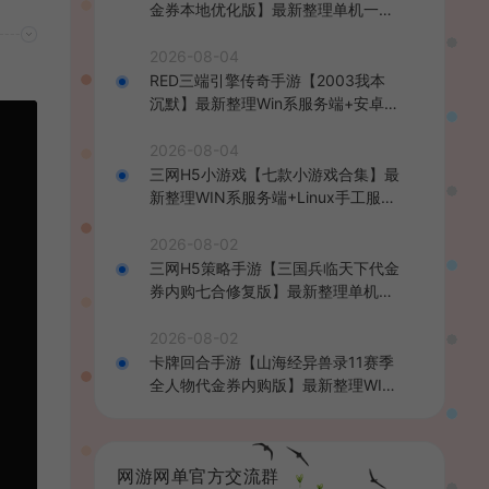
金券本地优化版】最新整理单机一键
即玩端+Linux手工服务端+CDK授权
后台+安卓+详细搭建教程
2026-08-04
RED三端引擎传奇手游【2003我本
沉默】最新整理Win系服务端+安卓苹
果PC三端+详细搭建教程
2026-08-04
三网H5小游戏【七款小游戏合集】最
新整理WIN系服务端+Linux手工服务
端+详细搭建教程
2026-08-02
三网H5策略手游【三国兵临天下代金
券内购七合修复版】最新整理单机一
键即玩镜像端+Linux手工服务端+管
理后台+GM授权后台+简易安卓客户
2026-08-02
端+详细搭建教程+视频教程
卡牌回合手游【山海经异兽录11赛季
全人物代金券内购版】最新整理WIN
系服务端+授权GM后台+管理后台
+热更修改工具+安卓+详细搭建教程
网游网单官方交流群