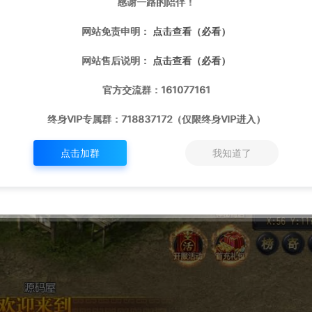
感谢一路的陪伴！
网站免责申明：
点击查看（必看）
网站售后说明：
点击查看（必看）
官方交流群：161077161
终身VIP专属群：718837172（仅限终身VIP进入）
点击加群
我知道了