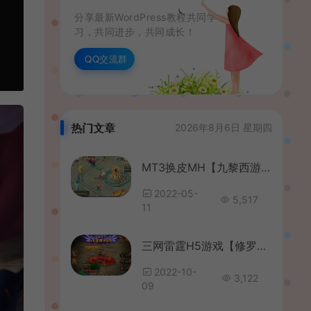
分享最新WordPress教程共同学
习，共同进步，共同成长！
QQ交流群
热门文章
2026年8月6日 星期四
MT3换皮MH【九黎西游】最新整理Linux手工服务端+安卓苹果双端+GM后台+详细搭建教程
2022-05-
5,517
11
三网雷霆H5游戏【修罗传说】最新整理Linux手工服务端+GM授权后台+详细搭建教程
2022-10-
3,122
09