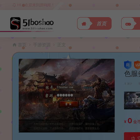
HI，欢迎来到源码屋！
首页
首页
手游资源
正文
色服
波少
郑
0
¥
金