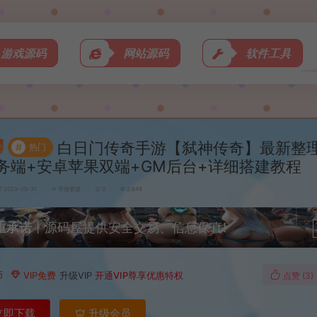
游戏源码
网站源码
软件工具
白日门传奇手游【弑神传奇】最新整理
#
热门
务端+安卓苹果双端+GM后台+详细搭建教程
2023-05-31
手游资源
0
2,649
重承诺
丨源码屋提供安全交易、信息保真!
币
VIP免费
升级VIP
开通VIP尊享优惠特权
点赞 (
3
)
立即下载
升级会员