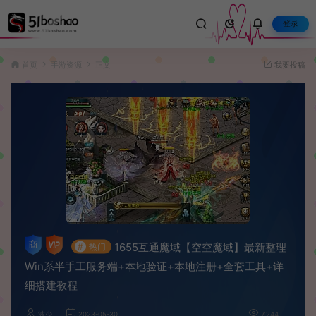
登录
首页
手游资源
正文
我要投稿
1655互通魔域【空空魔域】最新整理
#
热门
Win系半手工服务端+本地验证+本地注册+全套工具+详
细搭建教程
波少
2023-05-30
7,244