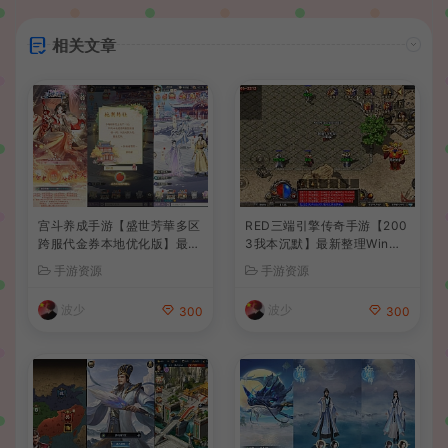
相关文章
宫斗养成手游【盛世芳華多区
RED三端引擎传奇手游【200
跨服代金券本地优化版】最新
3我本沉默】最新整理Win系
整理单机一键即玩端+Linux
服务端+安卓苹果PC三端+详
手游资源
手游资源
手工服务端+CDK授权后台
细搭建教程
+安卓+详细搭建教程
波少
波少
300
300