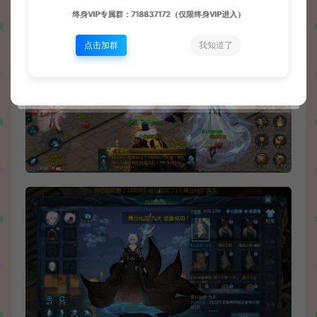
终身VIP专属群：718837172（仅限终身VIP进入）
点击加群
我知道了