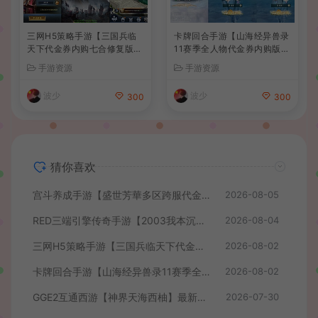
三网H5策略手游【三国兵临
卡牌回合手游【山海经异兽录
天下代金券内购七合修复版】
11赛季全人物代金券内购版】
最新整理单机一键即玩镜像端
最新整理WIN系服务端+授权
手游资源
手游资源
+Linux手工服务端+管理后台
GM后台+管理后台+热更修改
+GM授权后台+简易安卓客户
工具+安卓+详细搭建教程
波少
波少
300
300
端+详细搭建教程+视频教程
猜你喜欢
宫斗养成手游【盛世芳華多区跨服代金券本地优化版】最新整理单机一键即玩端+Linux手工服务端+CDK授权后台+安卓+详细搭建教程
2026-08-05
RED三端引擎传奇手游【2003我本沉默】最新整理Win系服务端+安卓苹果PC三端+详细搭建教程
2026-08-04
三网H5策略手游【三国兵临天下代金券内购七合修复版】最新整理单机一键即玩镜像端+Linux手工服务端+管理后台+GM授权后台+简易安卓客户端+详细搭建教程+视频教程
2026-08-02
卡牌回合手游【山海经异兽录11赛季全人物代金券内购版】最新整理WIN系服务端+授权GM后台+管理后台+热更修改工具+安卓+详细搭建教程
2026-08-02
GGE2互通西游【神界天海西柚】最新整理Win系服务端+安卓苹果PC三端+内置GM工具+全套源码+详细搭建教程+视频教程
2026-07-30