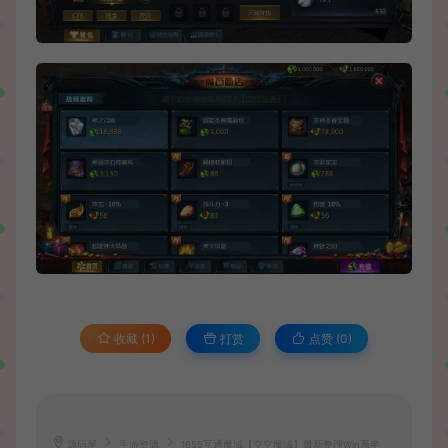
收藏 (1)
打赏
点赞 (
0
)
源码屋
手游资源
1655互通魔域【空空魔域】最新整理Win系半