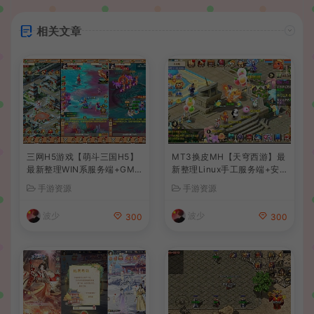
相关文章
三网H5游戏【萌斗三国H5】
MT3换皮MH【天穹西游】最
最新整理WIN系服务端+GM
新整理Linux手工服务端+安
后台+详细搭建教程
卓苹果双端+GM后台+详细搭
手游资源
手游资源
建教程+全套源码+视频教程
波少
波少
300
300