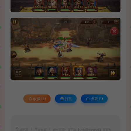
收藏 (4)
打赏
点赞 (
1
)
源码屋
手游资源
稀有三国卡牌手游【空袭霸业内购版】最新整