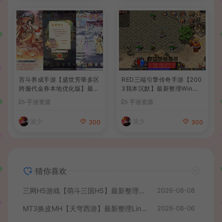
宫斗养成手游【盛世芳華多区
RED三端引擎传奇手游【200
跨服代金券本地优化版】最新
3我本沉默】最新整理Win系
整理单机一键即玩端+Linux
服务端+安卓苹果PC三端+详
手游资源
手游资源
手工服务端+CDK授权后台
细搭建教程
+安卓+详细搭建教程
波少
波少
300
300
猜你喜欢
三网H5游戏【萌斗三国H5】最新整理WIN系服务端+GM后台+详细搭建教程
2026-08-08
MT3换皮MH【天穹西游】最新整理Linux手工服务端+安卓苹果双端+GM后台+详细搭建教程+全套源码+视频教程
2026-08-06