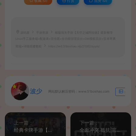
收藏 (0)
打赏
点赞 (
0
)
源码屋
手游资源
横版闯关手游【天空之城阿拉德】最新整理
Linux手工服务端+配套表+宣传图+全功能管理后台+GM授权后台+安卓苹果
双端+详细搭建教程
https://wd.51boshao.vip/21582/syym/
波少
网站默认解压密码：www.51boshao.com
生成海
上一篇：
下一篇：
经典卡牌手游【斗罗大陆之SP双神王完整版】最新整理Linux手工服务端+CDK多功能授权后台+安卓+详细搭建教程
全面冲突 抵抗|官方中文|V0.42.1-英勇征程-不屈荣耀|解压即撸|