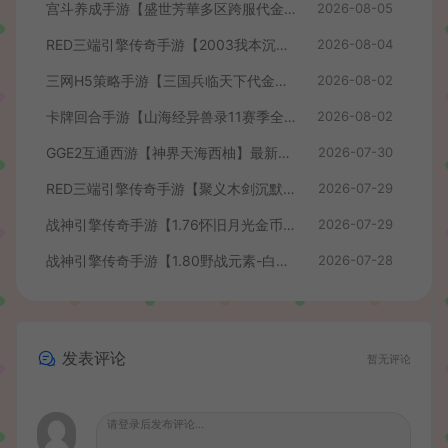
宫斗养成手游【盛世芳華多区跨服代金券本地优化版】最新整理单机一键即玩端+Linux手工服务端+CDK授权后台+安卓+详细搭建教程
2026-08-05
RED三端引擎传奇手游【2003我本沉默】最新整理Win系服务端+安卓苹果PC三端+详细搭建教程
2026-08-04
三网H5策略手游【三国兵临天下代金券内购七合修复版】最新整理单机一键即玩镜像端+Linux手工服务端+管理后台+GM授权后台+简易安卓客户端+详细搭建教程+视频教程
2026-08-02
卡牌回合手游【山海经异兽录11赛季全人物代金券内购版】最新整理WIN系服务端+授权GM后台+管理后台+热更修改工具+安卓+详细搭建教程
2026-08-02
GGE2互通西游【神界天海西柚】最新整理Win系服务端+安卓苹果PC三端+内置GM工具+全套源码+详细搭建教程+视频教程
2026-07-30
RED三端引擎传奇手游【聚义木剑沉默高仿嘟嘟沉默】最新整理Win系服务端+安卓苹果PC三端+详细搭建教程
2026-07-29
战神引擎传奇手游【1.76怀旧月光金币版】最新整理Win系复古服务端+安卓苹果双端+GM授权物品后台+详细搭建教程
2026-07-29
战神引擎传奇手游【1.80野战元素-白猪7.2免授权】最新整理Win系特色服务端+安卓+GM授权物品后台+详细搭建教程
2026-07-28
发表评论
暂无评论