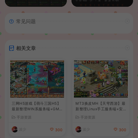
常见问题
相关文章
三网H5游戏【萌斗三国H5】
MT3换皮MH【天穹西游】最
最新整理WIN系服务端+GM
新整理Linux手工服务端+安
后台+详细搭建教程
卓苹果双端+GM后台+详细搭
手游资源
手游资源
建教程+全套源码+视频教程
波少
波少
300
300