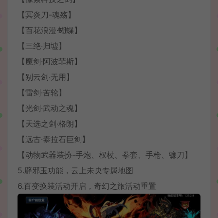
【冥炎刀-魂殇】
【百花浪漫·蝴蝶】
【三绝·归墟】
【魔剑·阿波菲斯】
【别云剑·无用】
【雷剑·苦轮】
【光剑·武动之魂】
【天选之剑·格朗】
【远古·泰拉石巨剑】
【动物武器装扮-手炮、权杖、拳套、手枪、镰刀】
5.辟邪玉功能，云上未央专属地图
6.百变换装活动开启，奇幻之旅活动重置