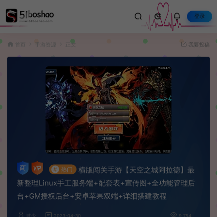
登录
首页
手游资源
正文
我要投稿
横版闯关手游【天空之城阿拉德】最
#
热门
新整理Linux手工服务端+配套表+宣传图+全功能管理后
台+GM授权后台+安卓苹果双端+详细搭建教程
波少
2023-04-30
9,754