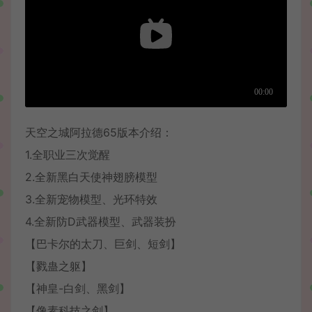
天空之城阿拉德65版本介绍：
1.全职业三次觉醒
2.全新黑白天使神翅膀模型
3.全新宠物模型、光环特效
4.全新防D武器模型、武器装扮
【巴卡尔的太刀、巨剑、短剑】
【戮蛊之躯】
【神皇-白剑、黑剑】
【像素科技之剑】