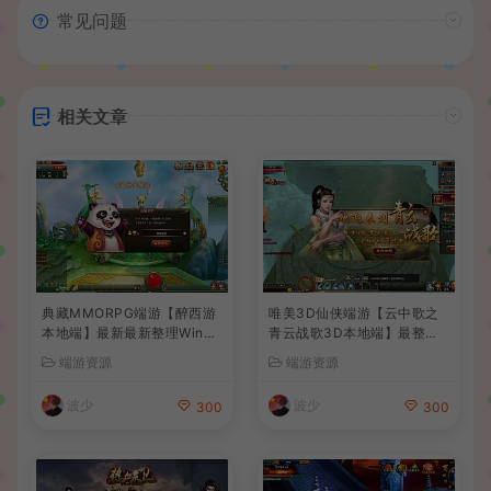
常见问题
相关文章
典藏MMORPG端游【醉西游
唯美3D仙侠端游【云中歌之
本地端】最新最新整理Win系
青云战歌3D本地端】最整理
服务端+PC客户端+GM后台
Win系服务端+PC客户端+G
端游资源
端游资源
+详细搭建教程
M工具+详细搭建教程
波少
波少
300
300