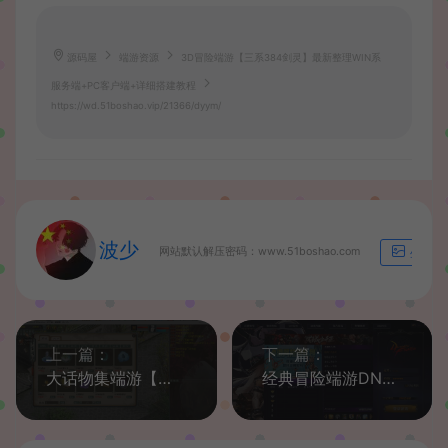
源码屋
端游资源
3D冒险端游【三系384剑灵】最新整理WIN系
服务端+PC客户端+详细搭建教程
https://wd.51boshao.vip/21366/dyym/
波少
网站默认解压密码：www.51boshao.com
生成海
上一篇：
下一篇：
大话物集端游【物集四种族单水墨飞行器任务活动精修端】最新整理WIN系服务端+PC客户端+全套源码+详细搭建教程
经典冒险端游DNF花枝3.4破解全套+搭建教程