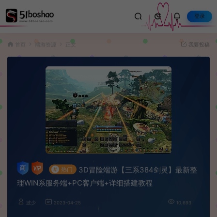
登录
首页
端游资源
正文
我要投稿
3D冒险端游【三系384剑灵】最新整
#
热门
理WIN系服务端+PC客户端+详细搭建教程
波少
2023-04-25
10,693