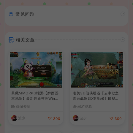
常见问题
相关文章
典藏MMORPG端游【醉西游
唯美3D仙侠端游【云中歌之
本地端】最新最新整理Win系
青云战歌3D本地端】最整理
服务端+PC客户端+GM后台
Win系服务端+PC客户端+G
端游资源
端游资源
+详细搭建教程
M工具+详细搭建教程
波少
波少
300
300