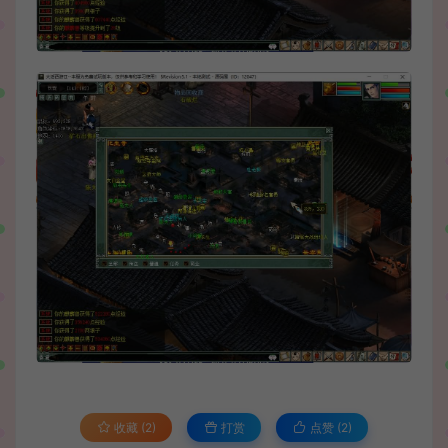
收藏 (2)
打赏
点赞 (
2
)