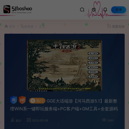
登录
首页
端游资源
正文
我要投稿
GGE大话端游【河马西游5.1】最新整
#
热门
理WIN系一键即玩服务端+PC客户端+GM工具+全套源码
波少
2023-05-09
7,691