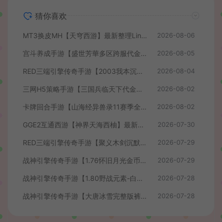
猜你喜欢
MT3换皮MH【天穹西游】最新整理Linux手工服务端+安卓苹果双端+GM后台+详细搭建教程+全套源码+视频教程
2026-08-06
宫斗养成手游【盛世芳華多区跨服代金券本地优化版】最新整理单机一键即玩端+Linux手工服务端+CDK授权后台+安卓+详细搭建教程
2026-08-05
RED三端引擎传奇手游【2003我本沉默】最新整理Win系服务端+安卓苹果PC三端+详细搭建教程
2026-08-04
三网H5策略手游【三国兵临天下代金券内购七合修复版】最新整理单机一键即玩镜像端+Linux手工服务端+管理后台+GM授权后台+简易安卓客户端+详细搭建教程+视频教程
2026-08-02
卡牌回合手游【山海经异兽录11赛季全人物代金券内购版】最新整理WIN系服务端+授权GM后台+管理后台+热更修改工具+安卓+详细搭建教程
2026-08-02
GGE2互通西游【神界天海西柚】最新整理Win系服务端+安卓苹果PC三端+内置GM工具+全套源码+详细搭建教程+视频教程
2026-07-30
RED三端引擎传奇手游【聚义木剑沉默高仿嘟嘟沉默】最新整理Win系服务端+安卓苹果PC三端+详细搭建教程
2026-07-29
战神引擎传奇手游【1.76怀旧月光金币版】最新整理Win系复古服务端+安卓苹果双端+GM授权物品后台+详细搭建教程
2026-07-29
战神引擎传奇手游【1.80野战元素-白猪7.2免授权】最新整理Win系特色服务端+安卓+GM授权物品后台+详细搭建教程
2026-07-28
战神引擎传奇手游【大唐冰雪完整版裤衩7.0免授权】最新整理Win系特色服务端+GM授权后台+安卓苹果双端+详细搭建教程
2026-07-28