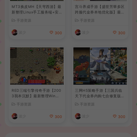
MT3换皮MH【天穹西游】最
宫斗养成手游【盛世芳華多区
新整理Linux手工服务端+安
跨服代金券本地优化版】最新
卓苹果双端+GM后台+详细搭
整理单机一键即玩端+Linux
手游资源
手游资源
建教程+全套源码+视频教程
手工服务端+CDK授权后台
+安卓+详细搭建教程
波少
波少
300
300
RED三端引擎传奇手游【200
三网H5策略手游【三国兵临
3我本沉默】最新整理Win系
天下代金券内购七合修复版】
服务端+安卓苹果PC三端+详
最新整理单机一键即玩镜像端
手游资源
手游资源
细搭建教程
+Linux手工服务端+管理后台
+GM授权后台+简易安卓客户
波少
波少
300
300
端+详细搭建教程+视频教程