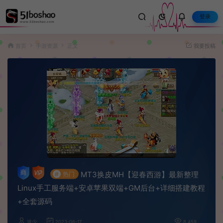
登录
首页
手游资源
正文
我要投稿
MT3换皮MH【迎春西游】最新整理
#
热门
Linux手工服务端+安卓苹果双端+GM后台+详细搭建教程
+全套源码
波少
2023-06-17
8,459