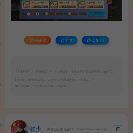
收藏 (1)
打赏
点赞 (
1
)
源码屋
手游资源
MT3换皮MH【迎春西游】最新整理Linux手工
服务端+安卓苹果双端+GM后台+详细搭建教程+全套源码
https://wd.51boshao.vip/20890/syym/
波少
网站默认解压密码：www.51boshao.com
生成海