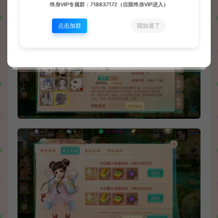
终身VIP专属群：718837172（仅限终身VIP进入）
点击加群
我知道了