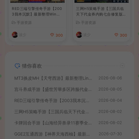
RED三端引擎传奇手游【200
三网H5策略手游【三国兵临
3我本沉默】最新整理Win系
天下代金券内购七合修复版】
服务端+安卓苹果PC三端+详
最新整理单机一键即玩镜像端
手游资源
手游资源
细搭建教程
+Linux手工服务端+管理后台
+GM授权后台+简易安卓客户
波少
波少
300
300
端+详细搭建教程+视频教程
猜你喜欢
MT3换皮MH【天穹西游】最新整理Linux手工服务端+安卓苹果双端+GM后台+详细搭建教程+全套源码+视频教程
2026-08-06
宫斗养成手游【盛世芳華多区跨服代金券本地优化版】最新整理单机一键即玩端+Linux手工服务端+CDK授权后台+安卓+详细搭建教程
2026-08-05
RED三端引擎传奇手游【2003我本沉默】最新整理Win系服务端+安卓苹果PC三端+详细搭建教程
2026-08-04
三网H5策略手游【三国兵临天下代金券内购七合修复版】最新整理单机一键即玩镜像端+Linux手工服务端+管理后台+GM授权后台+简易安卓客户端+详细搭建教程+视频教程
2026-08-02
卡牌回合手游【山海经异兽录11赛季全人物代金券内购版】最新整理WIN系服务端+授权GM后台+管理后台+热更修改工具+安卓+详细搭建教程
2026-08-02
GGE2互通西游【神界天海西柚】最新整理Win系服务端+安卓苹果PC三端+内置GM工具+全套源码+详细搭建教程+视频教程
2026-07-30