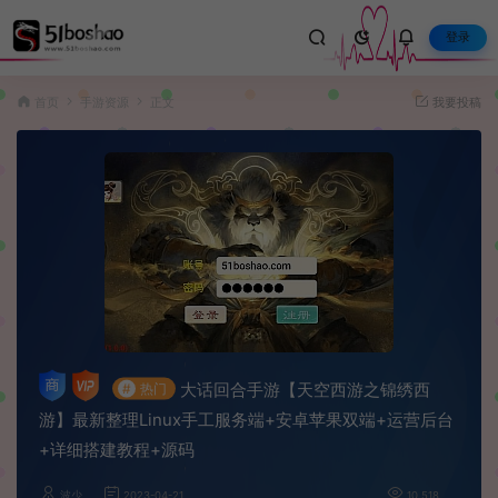
登录
首页
手游资源
正文
我要投稿
大话回合手游【天空西游之锦绣西
#
热门
游】最新整理Linux手工服务端+安卓苹果双端+运营后台
+详细搭建教程+源码
波少
2023-04-21
10,518