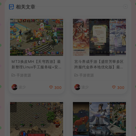
相关文章
MT3换皮MH【天穹西游】最
宫斗养成手游【盛世芳華多区
新整理Linux手工服务端+安
跨服代金券本地优化版】最新
卓苹果双端+GM后台+详细搭
整理单机一键即玩端+Linux
手游资源
手游资源
建教程+全套源码+视频教程
手工服务端+CDK授权后台
+安卓+详细搭建教程
波少
波少
300
300