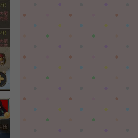
陌✨离殇：
问一下这个游戏代金券叫什么呢？GM后台搜不
到啊