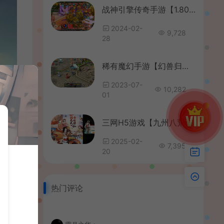
战神引擎传奇手游【1.80九天神皇白猪版】最新整理WIN系特色服务端+安卓苹果双端+GM授权后台+详细搭建教程
2024-02-
9,728
28
稀有魔幻手游【幻兽归来】最新整理Linux手工服务端+安卓苹果双端+解密工具+GM授权后台+详细搭建教程
2023-07-
10,282
01
三网H5游戏【九州八荒录2定制超变内购版】最新整理一键即玩镜像端+Linux手工服务端+转表工具+管理后台+GM加币授权后台+简易安卓客户端+详细搭建教程
2025-02-
7,395
20
热门评论