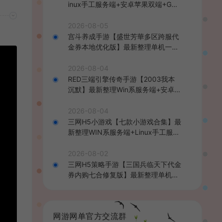
inux手工服务端+安卓苹果双端+GM
后台+详细搭建教程+全套源码+视频
教程
2026-08-05
宫斗养成手游【盛世芳華多区跨服代
金券本地优化版】最新整理单机一键
即玩端+Linux手工服务端+CDK授权
后台+安卓+详细搭建教程
2026-08-04
RED三端引擎传奇手游【2003我本
沉默】最新整理Win系服务端+安卓苹
果PC三端+详细搭建教程
2026-08-04
三网H5小游戏【七款小游戏合集】最
新整理WIN系服务端+Linux手工服务
端+详细搭建教程
2026-08-02
三网H5策略手游【三国兵临天下代金
券内购七合修复版】最新整理单机一
键即玩镜像端+Linux手工服务端+管
理后台+GM授权后台+简易安卓客户
端+详细搭建教程+视频教程
网游网单官方交流群