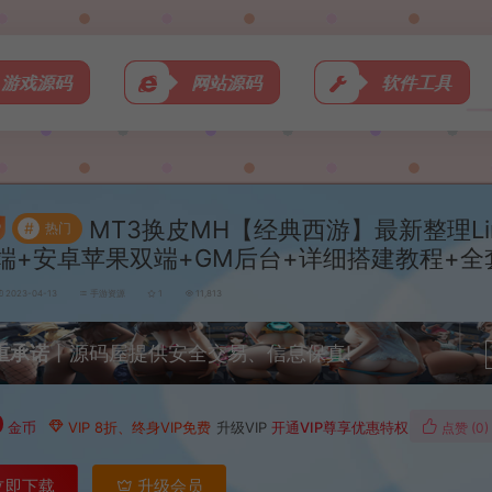
游戏源码
网站源码
软件工具
MT3换皮MH【经典西游】最新整理Li
#
热门
端+安卓苹果双端+GM后台+详细搭建教程+全
2023-04-13
手游资源
1
11,813
重承诺
丨源码屋提供安全交易、信息保真!
0
金币
VIP 8折、终身VIP免费
升级VIP
开通VIP尊享优惠特权
点赞 (
0
)
立即下载
升级会员