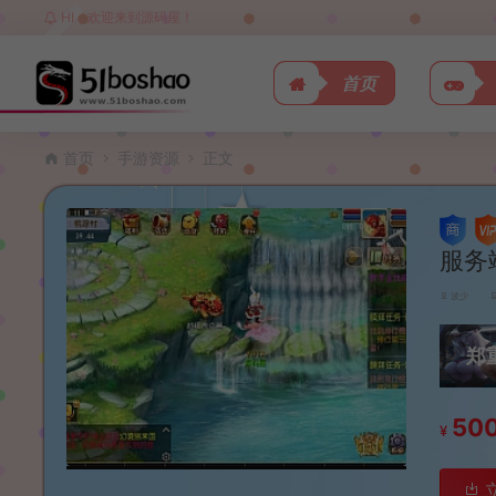
HI，欢迎来到源码屋！
首页
首页
手游资源
正文
服务
波少
郑
50
¥