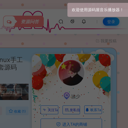
关于我们
资源问答
登录
我要投稿
nux手工
套源码
升级会员
波少
联系Ta
关注Ta
发私信
收藏 (1)
进入TA的商铺