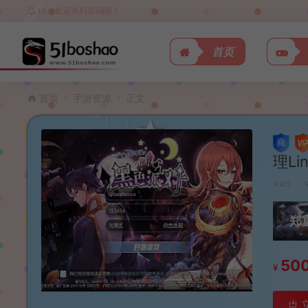
HI，欢迎来到源码屋！
首页
首页
手游资源
正文
理L
波少
郑
50
¥