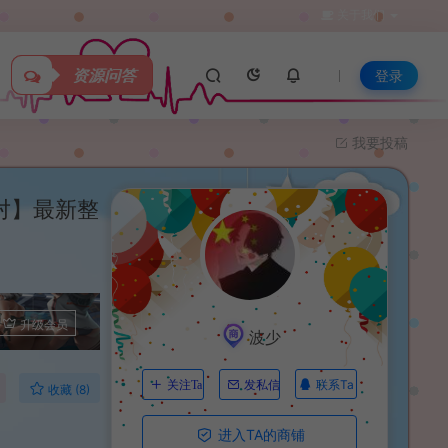
关于我们
资源问答
登录
我要投稿
对】最新整
升级会员
波少
联系Ta
关注Ta
发私信
收藏 (8)
进入TA的商铺