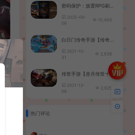
密码保护：放置RPG刷宝手游【英雄没有閃双职业]最新整理Linux手工服务端+网页注册+加解密工具+管理后台+CDK授权后台+安卓+详细搭建教程+视频教程
2025-06-
10,450
06
白日门传奇手游【传奇永恒超变版】最新整理单职业win一键即玩服务端+全新UI+全新地图+GM后台
2021-10-
2,636
31
传世手游【赤月传世十二生肖战鼓第二季】最新整理Linux本地手工端+单机一键既玩服务端+安卓苹果明文双端+GM授权物品后台+详细搭建教程
2021-12-
2,925
06
热门评论