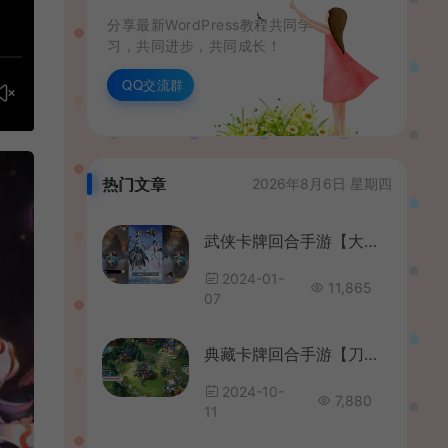
分享最新WordPress教程共同学
习，共同进步，共同成长！
QQ交流群
热门文章
2026年8月6日 星期四
武侠卡牌回合手游【大宗师之热血Q传完整版】最新整理Win一键服务端+多区跨服+管理后台+GM授权后台+清邮件清包+安卓苹果双端+详细搭建教程
2024-01-
11,865
07
典藏卡牌回合手游【刀塔传奇之绝地兽王】最新整理Linux手工服务端+安卓+GM后台+详细搭建教程+视频教程
2024-10-
7,880
11