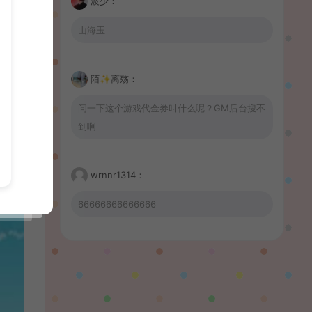
波少：
山海玉
陌✨离殇：
问一下这个游戏代金券叫什么呢？GM后台搜不
到啊
wrnnr1314：
66666666666666
習慣性♠思念：
有没BUG