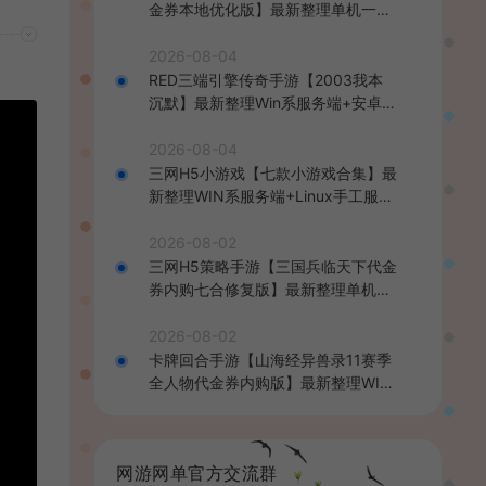
金券本地优化版】最新整理单机一键
即玩端+Linux手工服务端+CDK授权
后台+安卓+详细搭建教程
2026-08-04
RED三端引擎传奇手游【2003我本
沉默】最新整理Win系服务端+安卓苹
果PC三端+详细搭建教程
2026-08-04
三网H5小游戏【七款小游戏合集】最
新整理WIN系服务端+Linux手工服务
端+详细搭建教程
2026-08-02
三网H5策略手游【三国兵临天下代金
券内购七合修复版】最新整理单机一
键即玩镜像端+Linux手工服务端+管
理后台+GM授权后台+简易安卓客户
2026-08-02
端+详细搭建教程+视频教程
卡牌回合手游【山海经异兽录11赛季
全人物代金券内购版】最新整理WIN
系服务端+授权GM后台+管理后台
+热更修改工具+安卓+详细搭建教程
网游网单官方交流群