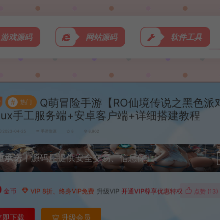
游戏源码
网站源码
软件工具
Q萌冒险手游【RO仙境传说之黑色派
#
热门
inux手工服务端+安卓客户端+详细搭建教程
2023-04-25
手游资源
8
8,962
重承诺
丨源码屋提供安全交易、信息保真!
0
金币
VIP 8折、终身VIP免费
升级VIP
开通VIP尊享优惠特权
点赞 (
13
)
立即下载
升级会员