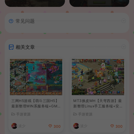
常见问题
相关文章
三网H5游戏【萌斗三国H5】
MT3换皮MH【天穹西游】最
最新整理WIN系服务端+GM
新整理Linux手工服务端+安
后台+详细搭建教程
卓苹果双端+GM后台+详细搭
手游资源
手游资源
建教程+全套源码+视频教程
波少
波少
300
300