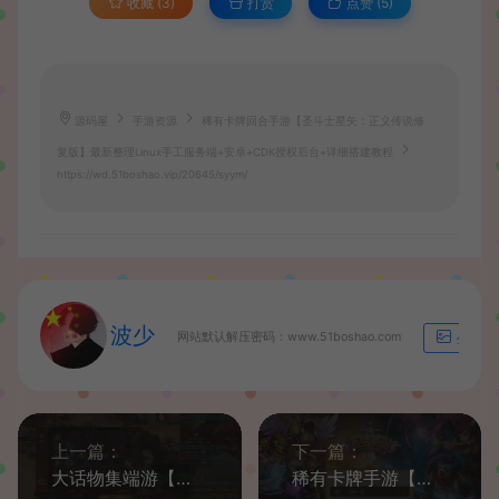
收藏 (3)
打赏
点赞 (
5
)
源码屋
手游资源
稀有卡牌回合手游【圣斗士星矢：正义传说修
复版】最新整理Linux手工服务端+安卓+CDK授权后台+详细搭建教程
https://wd.51boshao.vip/20645/syym/
波少
网站默认解压密码：www.51boshao.com
生成海
上一篇：
下一篇：
大话物集端游【畅玩西游精修端】最新整理WIN系服务端+安卓PC客户端+详细搭建教程+源码
稀有卡牌手游【盗梦英雄】最新整理WIN系特色服务端+安卓苹果双端+GM后台+详细搭建教程