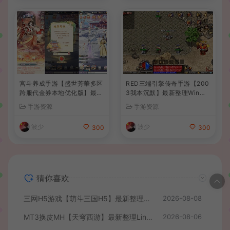
宫斗养成手游【盛世芳華多区
RED三端引擎传奇手游【200
跨服代金券本地优化版】最新
3我本沉默】最新整理Win系
整理单机一键即玩端+Linux
服务端+安卓苹果PC三端+详
手游资源
手游资源
手工服务端+CDK授权后台
细搭建教程
+安卓+详细搭建教程
波少
波少
300
300
猜你喜欢
三网H5游戏【萌斗三国H5】最新整理WIN系服务端+GM后台+详细搭建教程
2026-08-08
MT3换皮MH【天穹西游】最新整理Linux手工服务端+安卓苹果双端+GM后台+详细搭建教程+全套源码+视频教程
2026-08-06