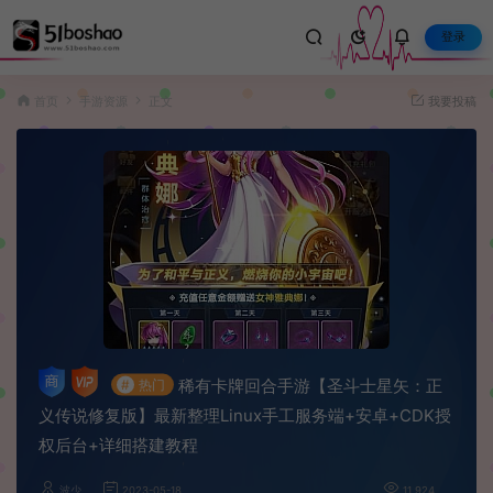
登录
首页
手游资源
正文
我要投稿
稀有卡牌回合手游【圣斗士星矢：正
#
热门
义传说修复版】最新整理Linux手工服务端+安卓+CDK授
权后台+详细搭建教程
波少
2023-05-18
11,924