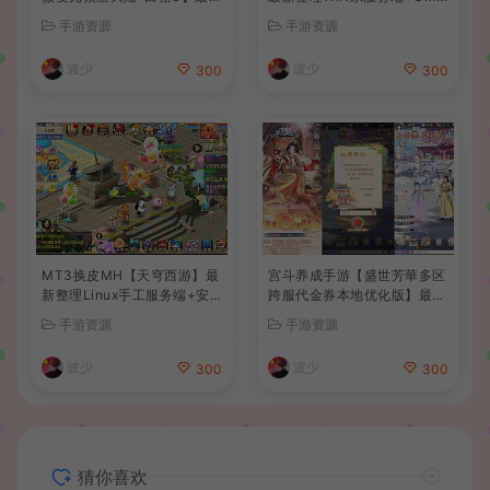
整理Win系复古服务端+安卓
后台+详细搭建教程
手游资源
手游资源
苹果双端+GM授权后台+详细
搭建教程
波少
波少
300
300
MT3换皮MH【天穹西游】最
宫斗养成手游【盛世芳華多区
新整理Linux手工服务端+安
跨服代金券本地优化版】最新
卓苹果双端+GM后台+详细搭
整理单机一键即玩端+Linux
手游资源
手游资源
建教程+全套源码+视频教程
手工服务端+CDK授权后台
+安卓+详细搭建教程
波少
波少
300
300
猜你喜欢