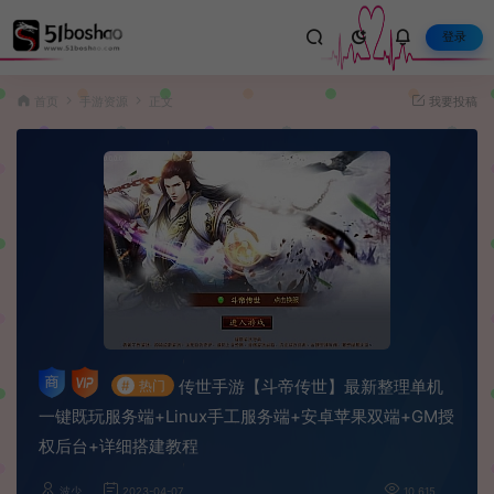
登录
首页
手游资源
正文
我要投稿
传世手游【斗帝传世】最新整理单机
#
热门
一键既玩服务端+Linux手工服务端+安卓苹果双端+GM授
权后台+详细搭建教程
波少
2023-04-07
10,615