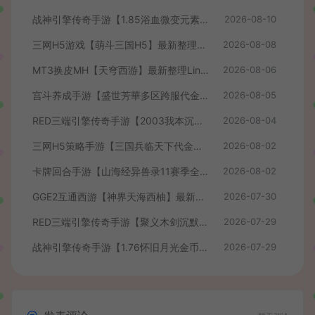
战神引擎传奇手游【1.85浴血微变元素三大陆-白猪3】最新整理Win系复古服务端+安卓苹果双端+GM授权后台+详细搭建教程
2026-08-10
三网H5游戏【萌斗三国H5】最新整理WIN系服务端+GM后台+详细搭建教程
2026-08-08
MT3换皮MH【天穹西游】最新整理Linux手工服务端+安卓苹果双端+GM后台+详细搭建教程+全套源码+视频教程
2026-08-06
宫斗养成手游【盛世芳華多区跨服代金券本地优化版】最新整理单机一键即玩端+Linux手工服务端+CDK授权后台+安卓+详细搭建教程
2026-08-05
RED三端引擎传奇手游【2003我本沉默】最新整理Win系服务端+安卓苹果PC三端+详细搭建教程
2026-08-04
三网H5策略手游【三国兵临天下代金券内购七合修复版】最新整理单机一键即玩镜像端+Linux手工服务端+管理后台+GM授权后台+简易安卓客户端+详细搭建教程+视频教程
2026-08-02
卡牌回合手游【山海经异兽录11赛季全人物代金券内购版】最新整理WIN系服务端+授权GM后台+管理后台+热更修改工具+安卓+详细搭建教程
2026-08-02
GGE2互通西游【神界天海西柚】最新整理Win系服务端+安卓苹果PC三端+内置GM工具+全套源码+详细搭建教程+视频教程
2026-07-30
RED三端引擎传奇手游【聚义木剑沉默高仿嘟嘟沉默】最新整理Win系服务端+安卓苹果PC三端+详细搭建教程
2026-07-29
战神引擎传奇手游【1.76怀旧月光金币版】最新整理Win系复古服务端+安卓苹果双端+GM授权物品后台+详细搭建教程
2026-07-29