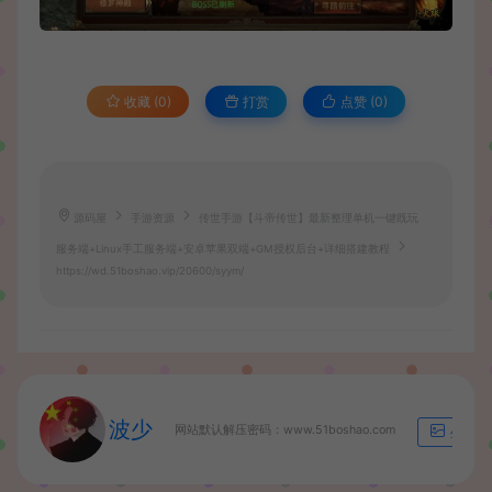
收藏 (0)
打赏
点赞 (
0
)
源码屋
手游资源
传世手游【斗帝传世】最新整理单机一键既玩
服务端+Linux手工服务端+安卓苹果双端+GM授权后台+详细搭建教程
https://wd.51boshao.vip/20600/syym/
波少
网站默认解压密码：www.51boshao.com
生成海