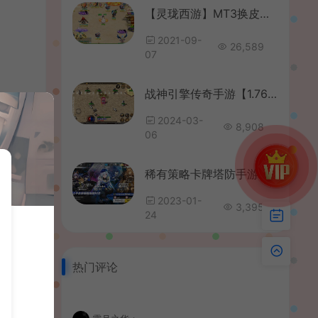
【灵珑西游】MT3换皮MH精修商业版+安卓苹果双端+搭建教程
2021-09-
26,589
07
战神引擎传奇手游【1.76复古小飞鞋】最新整理Win系服务端+安卓苹果双端+GM授权后台+详细搭建教程
2024-03-
8,908
06
稀有策略卡牌塔防手游【明日方舟】最新整理WIN系一键服务端+安卓+代理+详细搭建教程
2023-01-
3,395
24
热门评论