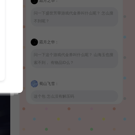
霜月之华：
问一下盛世芳華游戏代金券叫什么呢？ 怎么搜
不到呢？
霜月之华：
问一下这个游戏代金券叫什么呢？ 山海玉也搜
索不到， 有物品ID么？
蜀山飞雪：
这个包 怎么没有解压码
波少：
山海玉