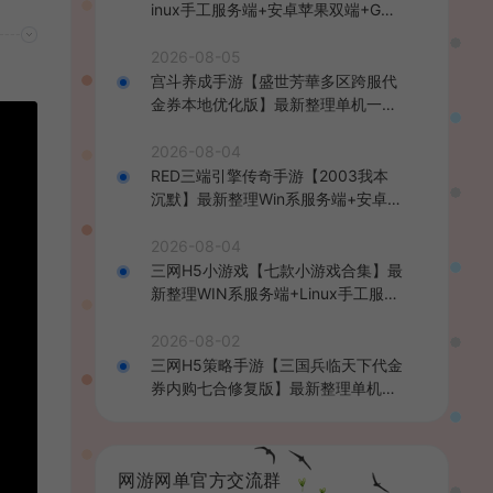
inux手工服务端+安卓苹果双端+GM
后台+详细搭建教程+全套源码+视频
教程
2026-08-05
宫斗养成手游【盛世芳華多区跨服代
金券本地优化版】最新整理单机一键
即玩端+Linux手工服务端+CDK授权
后台+安卓+详细搭建教程
2026-08-04
RED三端引擎传奇手游【2003我本
沉默】最新整理Win系服务端+安卓苹
果PC三端+详细搭建教程
2026-08-04
三网H5小游戏【七款小游戏合集】最
新整理WIN系服务端+Linux手工服务
端+详细搭建教程
2026-08-02
三网H5策略手游【三国兵临天下代金
券内购七合修复版】最新整理单机一
键即玩镜像端+Linux手工服务端+管
理后台+GM授权后台+简易安卓客户
端+详细搭建教程+视频教程
网游网单官方交流群