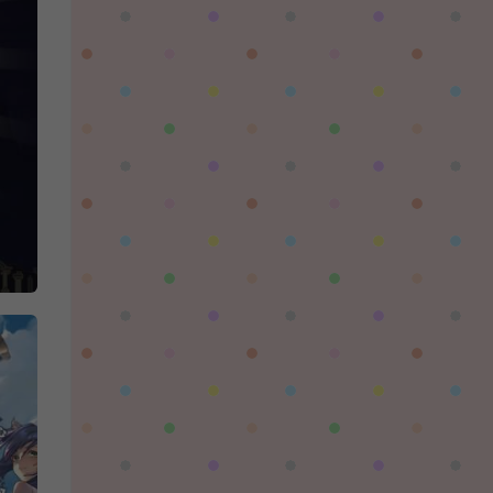
陌✨离殇：
问一下这个游戏代金券叫什么呢？GM后台搜不
到啊