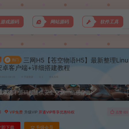
游戏源码
网站源码
软件工具
三网H5【苍空物语H5】最新整理Lin
#
热门
安卓客户端+详细搭建教程
2023-04-05
手游资源
2
6,525
重承诺
丨源码屋提供安全交易、信息保真!
币
VIP免费
升级VIP
开通VIP尊享优惠特权
点赞 (
0
)
立即下载
升级会员