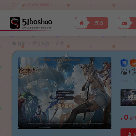
HI，欢迎来到源码屋！
首页
首页
手游资源
正文
端+
波少
郑
0
¥
金