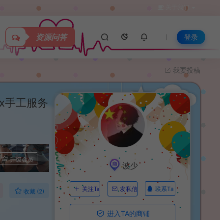
关于我们
资源问答
登录
我要投稿
ux手工服务
升级会员
波少
联系Ta
关注Ta
发私信
收藏 (2)
进入TA的商铺