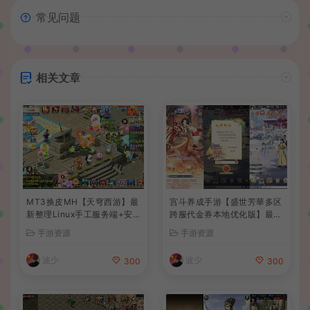
常见问题
相关文章
MT3换皮MH【天穹西游】最
宫斗养成手游【盛世芳華多区
新整理Linux手工服务端+安
跨服代金券本地优化版】最新
卓苹果双端+GM后台+详细搭
整理单机一键即玩端+Linux
手游资源
手游资源
建教程+全套源码+视频教程
手工服务端+CDK授权后台
+安卓+详细搭建教程
波少
波少
300
300