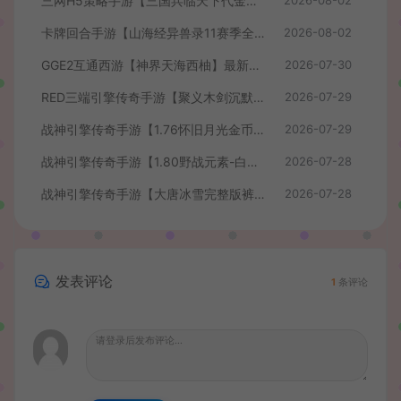
三网H5策略手游【三国兵临天下代金券内购七合修复版】最新整理单机一键即玩镜像端+Linux手工服务端+管理后台+GM授权后台+简易安卓客户端+详细搭建教程+视频教程
卡牌回合手游【山海经异兽录11赛季全人物代金券内购版】最新整理WIN系服务端+授权GM后台+管理后台+热更修改工具+安卓+详细搭建教程
2026-08-02
GGE2互通西游【神界天海西柚】最新整理Win系服务端+安卓苹果PC三端+内置GM工具+全套源码+详细搭建教程+视频教程
2026-07-30
RED三端引擎传奇手游【聚义木剑沉默高仿嘟嘟沉默】最新整理Win系服务端+安卓苹果PC三端+详细搭建教程
2026-07-29
战神引擎传奇手游【1.76怀旧月光金币版】最新整理Win系复古服务端+安卓苹果双端+GM授权物品后台+详细搭建教程
2026-07-29
战神引擎传奇手游【1.80野战元素-白猪7.2免授权】最新整理Win系特色服务端+安卓+GM授权物品后台+详细搭建教程
2026-07-28
战神引擎传奇手游【大唐冰雪完整版裤衩7.0免授权】最新整理Win系特色服务端+GM授权后台+安卓苹果双端+详细搭建教程
2026-07-28
发表评论
1
条评论