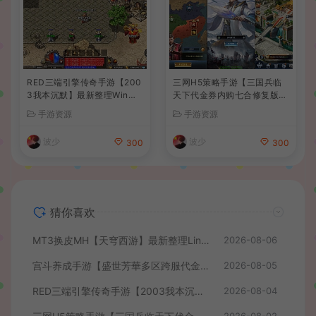
RED三端引擎传奇手游【200
三网H5策略手游【三国兵临
3我本沉默】最新整理Win系
天下代金券内购七合修复版】
服务端+安卓苹果PC三端+详
最新整理单机一键即玩镜像端
手游资源
手游资源
细搭建教程
+Linux手工服务端+管理后台
+GM授权后台+简易安卓客户
波少
波少
300
300
端+详细搭建教程+视频教程
猜你喜欢
MT3换皮MH【天穹西游】最新整理Linux手工服务端+安卓苹果双端+GM后台+详细搭建教程+全套源码+视频教程
2026-08-06
宫斗养成手游【盛世芳華多区跨服代金券本地优化版】最新整理单机一键即玩端+Linux手工服务端+CDK授权后台+安卓+详细搭建教程
2026-08-05
RED三端引擎传奇手游【2003我本沉默】最新整理Win系服务端+安卓苹果PC三端+详细搭建教程
2026-08-04
2026-08-02