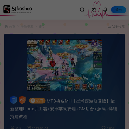
登录
首页
手游资源
正文
我要投稿
MT3换皮MH【星瀚西游修复版】最
#
热门
新整理Linux手工端+安卓苹果双端+GM后台+源码+详细
搭建教程
波少
2023-05-04
5,801