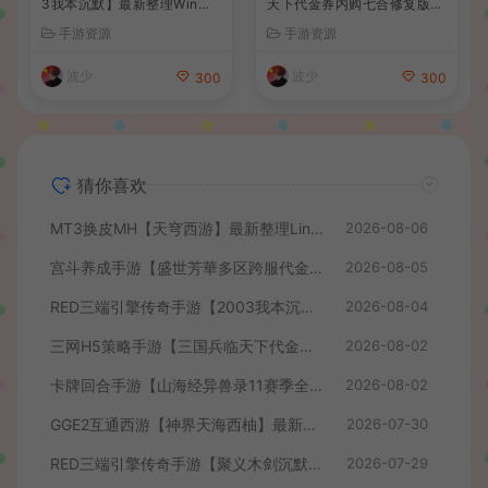
3我本沉默】最新整理Win系
天下代金券内购七合修复版】
服务端+安卓苹果PC三端+详
最新整理单机一键即玩镜像端
手游资源
手游资源
细搭建教程
+Linux手工服务端+管理后台
+GM授权后台+简易安卓客户
波少
波少
300
300
端+详细搭建教程+视频教程
猜你喜欢
MT3换皮MH【天穹西游】最新整理Linux手工服务端+安卓苹果双端+GM后台+详细搭建教程+全套源码+视频教程
2026-08-06
宫斗养成手游【盛世芳華多区跨服代金券本地优化版】最新整理单机一键即玩端+Linux手工服务端+CDK授权后台+安卓+详细搭建教程
2026-08-05
RED三端引擎传奇手游【2003我本沉默】最新整理Win系服务端+安卓苹果PC三端+详细搭建教程
2026-08-04
三网H5策略手游【三国兵临天下代金券内购七合修复版】最新整理单机一键即玩镜像端+Linux手工服务端+管理后台+GM授权后台+简易安卓客户端+详细搭建教程+视频教程
2026-08-02
卡牌回合手游【山海经异兽录11赛季全人物代金券内购版】最新整理WIN系服务端+授权GM后台+管理后台+热更修改工具+安卓+详细搭建教程
2026-08-02
GGE2互通西游【神界天海西柚】最新整理Win系服务端+安卓苹果PC三端+内置GM工具+全套源码+详细搭建教程+视频教程
2026-07-30
RED三端引擎传奇手游【聚义木剑沉默高仿嘟嘟沉默】最新整理Win系服务端+安卓苹果PC三端+详细搭建教程
2026-07-29