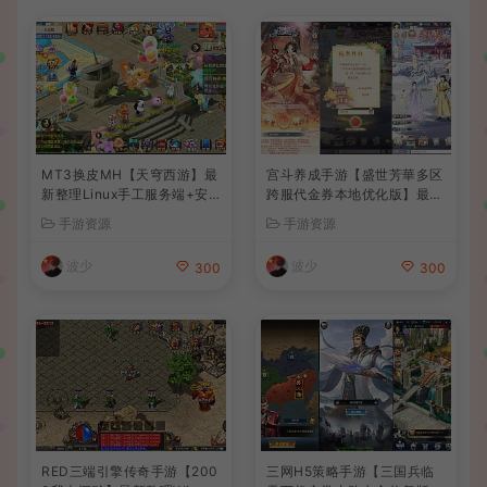
MT3换皮MH【天穹西游】最
宫斗养成手游【盛世芳華多区
新整理Linux手工服务端+安
跨服代金券本地优化版】最新
卓苹果双端+GM后台+详细搭
整理单机一键即玩端+Linux
手游资源
手游资源
建教程+全套源码+视频教程
手工服务端+CDK授权后台
+安卓+详细搭建教程
波少
波少
300
300
RED三端引擎传奇手游【200
三网H5策略手游【三国兵临