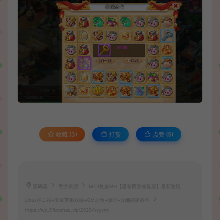
收藏 (3)
打赏
点赞 (
5
)
源码屋
手游资源
MT3换皮MH【星瀚西游修复版】最新整理
Linux手工端+安卓苹果双端+GM后台+源码+详细搭建教程
https://wd.51boshao.vip/20204/syym/