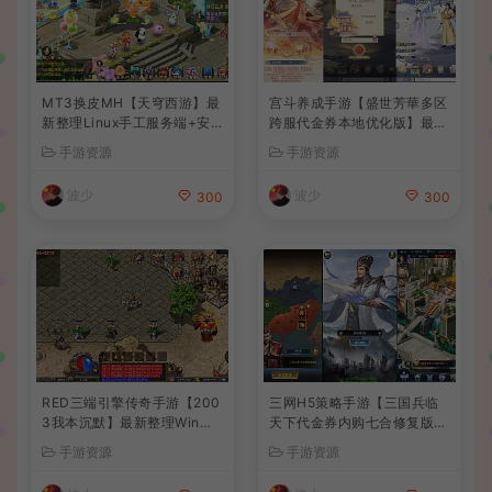
MT3换皮MH【天穹西游】最
宫斗养成手游【盛世芳華多区
新整理Linux手工服务端+安
跨服代金券本地优化版】最新
卓苹果双端+GM后台+详细搭
整理单机一键即玩端+Linux
手游资源
手游资源
建教程+全套源码+视频教程
手工服务端+CDK授权后台
+安卓+详细搭建教程
波少
波少
300
300
RED三端引擎传奇手游【200
三网H5策略手游【三国兵临
3我本沉默】最新整理Win系
天下代金券内购七合修复版】
服务端+安卓苹果PC三端+详
最新整理单机一键即玩镜像端
手游资源
手游资源
细搭建教程
+Linux手工服务端+管理后台
+GM授权后台+简易安卓客户