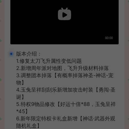
版本介绍：
1.修复太刀飞升属性变低问题
2.新增周年派对地图，飞升升级材料掉落
3.调整团本掉落【有概率掉落神圣-神话-宠
物】
4.玉兔呈祥刮刮乐新增加攻击时装【勇闯·圣
诞】
5.特权9物品修改【好运十倍*88，玉兔呈祥
*45】
6.新年限定特权卡礼盒新增【神话·武器外观
随机礼盒】