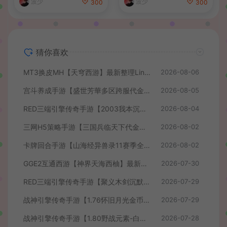
波少
波少
300
300
端+详细搭建教程+视频教程
猜你喜欢
MT3换皮MH【天穹西游】最新整理Linux手工服务端+安卓苹果双端+GM后台+详细搭建教程+全套源码+视频教程
2026-08-06
宫斗养成手游【盛世芳華多区跨服代金券本地优化版】最新整理单机一键即玩端+Linux手工服务端+CDK授权后台+安卓+详细搭建教程
2026-08-05
RED三端引擎传奇手游【2003我本沉默】最新整理Win系服务端+安卓苹果PC三端+详细搭建教程
2026-08-04
三网H5策略手游【三国兵临天下代金券内购七合修复版】最新整理单机一键即玩镜像端+Linux手工服务端+管理后台+GM授权后台+简易安卓客户端+详细搭建教程+视频教程
2026-08-02
卡牌回合手游【山海经异兽录11赛季全人物代金券内购版】最新整理WIN系服务端+授权GM后台+管理后台+热更修改工具+安卓+详细搭建教程
2026-08-02
GGE2互通西游【神界天海西柚】最新整理Win系服务端+安卓苹果PC三端+内置GM工具+全套源码+详细搭建教程+视频教程
2026-07-30
RED三端引擎传奇手游【聚义木剑沉默高仿嘟嘟沉默】最新整理Win系服务端+安卓苹果PC三端+详细搭建教程
2026-07-29
战神引擎传奇手游【1.76怀旧月光金币版】最新整理Win系复古服务端+安卓苹果双端+GM授权物品后台+详细搭建教程
2026-07-29
战神引擎传奇手游【1.80野战元素-白猪7.2免授权】最新整理Win系特色服务端+安卓+GM授权物品后台+详细搭建教程
2026-07-28