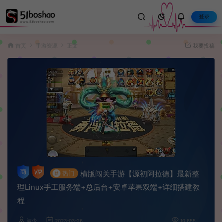
登录
首页
手游资源
正文
我要投稿
横版闯关手游【源初阿拉德】最新整
#
热门
理Linux手工服务端+总后台+安卓苹果双端+详细搭建教
程
波少
2023-03-26
10,855