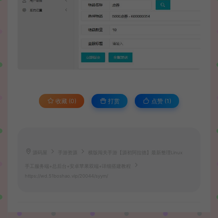
收藏 (0)
打赏
点赞 (
1
)
源码屋
手游资源
横版闯关手游【源初阿拉德】最新整理Linux
手工服务端+总后台+安卓苹果双端+详细搭建教程
https://wd.51boshao.vip/20044/syym/