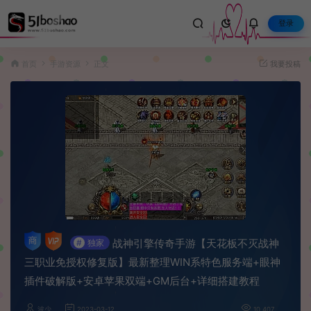
登录
首页
手游资源
正文
我要投稿
战神引擎传奇手游【天花板不灭战神
#
独家
三职业免授权修复版】最新整理WIN系特色服务端+眼神
插件破解版+安卓苹果双端+GM后台+详细搭建教程
波少
2023-03-12
10,407