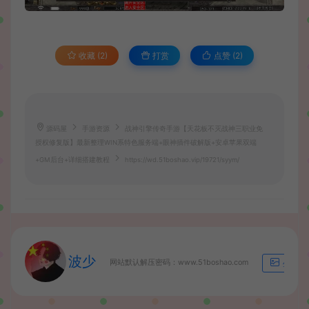
收藏 (2)
打赏
点赞 (
2
)
源码屋
手游资源
战神引擎传奇手游【天花板不灭战神三职业免
授权修复版】最新整理WIN系特色服务端+眼神插件破解版+安卓苹果双端
+GM后台+详细搭建教程
https://wd.51boshao.vip/19721/syym/
波少
网站默认解压密码：www.51boshao.com
生成海