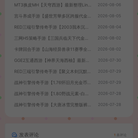
MT3换皮MH【天穹西游】最新整理Linux手工服务端+安卓苹果双端+GM后台+详细搭建教程+全套源码+视频教程
2026-08-06
宫斗养成手游【盛世芳華多区跨服代金券本地优化版】最新整理单机一键即玩端+Linux手工服务端+CDK授权后台+安卓+详细搭建教程
2026-08-05
RED三端引擎传奇手游【2003我本沉默】最新整理Win系服务端+安卓苹果PC三端+详细搭建教程
2026-08-04
三网H5策略手游【三国兵临天下代金券内购七合修复版】最新整理单机一键即玩镜像端+Linux手工服务端+管理后台+GM授权后台+简易安卓客户端+详细搭建教程+视频教程
2026-08-02
卡牌回合手游【山海经异兽录11赛季全人物代金券内购版】最新整理WIN系服务端+授权GM后台+管理后台+热更修改工具+安卓+详细搭建教程
2026-08-02
GGE2互通西游【神界天海西柚】最新整理Win系服务端+安卓苹果PC三端+内置GM工具+全套源码+详细搭建教程+视频教程
2026-07-30
RED三端引擎传奇手游【聚义木剑沉默高仿嘟嘟沉默】最新整理Win系服务端+安卓苹果PC三端+详细搭建教程
2026-07-29
战神引擎传奇手游【1.76怀旧月光金币版】最新整理Win系复古服务端+安卓苹果双端+GM授权物品后台+详细搭建教程
2026-07-29
战神引擎传奇手游【1.80野战元素-白猪7.2免授权】最新整理Win系特色服务端+安卓+GM授权物品后台+详细搭建教程
2026-07-28
战神引擎传奇手游【大唐冰雪完整版裤衩7.0免授权】最新整理Win系特色服务端+GM授权后台+安卓苹果双端+详细搭建教程
2026-07-28
发表评论
1
条评论