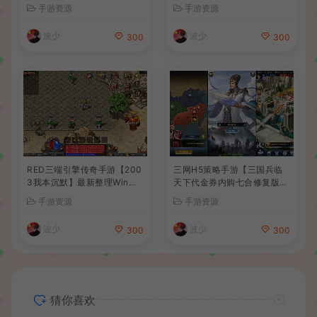
卓苹果双端+GM后台+详细搭
整理单机一键即玩端+Linux
手游资源
手游资源
建教程+全套源码+视频教程
手工服务端+CDK授权后台
+安卓+详细搭建教程
波少
波少
300
300
RED三端引擎传奇手游【200
三网H5策略手游【三国兵临
3我本沉默】最新整理Win系
天下代金券内购七合修复版】
服务端+安卓苹果PC三端+详
最新整理单机一键即玩镜像端
手游资源
手游资源
细搭建教程
+Linux手工服务端+管理后台
+GM授权后台+简易安卓客户
波少
波少
300
300
端+详细搭建教程+视频教程
猜你喜欢