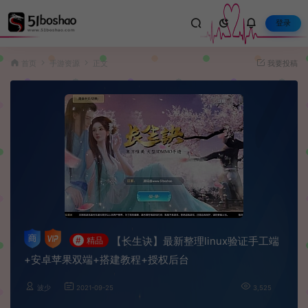
登录
首页
手游资源
正文
我要投稿
【长生诀】最新整理linux验证手工端
#
精品
+安卓苹果双端+搭建教程+授权后台
波少
2021-09-25
3,525