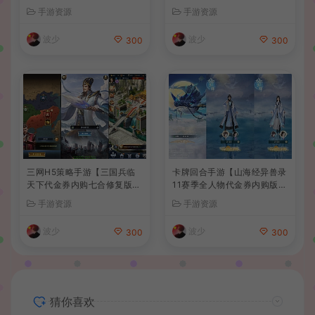
整理单机一键即玩端+Linux
服务端+安卓苹果PC三端+详
手游资源
手游资源
手工服务端+CDK授权后台
细搭建教程
+安卓+详细搭建教程
波少
波少
300
300
三网H5策略手游【三国兵临
卡牌回合手游【山海经异兽录
天下代金券内购七合修复版】
11赛季全人物代金券内购版】
最新整理单机一键即玩镜像端
最新整理WIN系服务端+授权
手游资源
手游资源
+Linux手工服务端+管理后台
GM后台+管理后台+热更修改
+GM授权后台+简易安卓客户
工具+安卓+详细搭建教程
波少
波少
300
300
端+详细搭建教程+视频教程
猜你喜欢