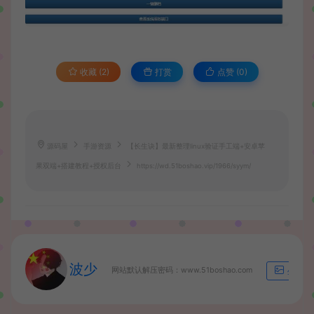
收藏 (2)
打赏
点赞 (
0
)
源码屋
手游资源
【长生诀】最新整理linux验证手工端+安卓苹
果双端+搭建教程+授权后台
https://wd.51boshao.vip/1966/syym/
波少
网站默认解压密码：www.51boshao.com
生成海