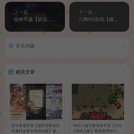
上一篇：
下一篇：
仙侠手游【妖仙大陆】2021整理Win一键即玩服务端+运营后台+新版GM授权后台+妖仙二开工具+视频教程
三网H5游戏【摄政王H5】2021整理Win一键既玩服务端+GM后台
常见问题
相关文章
宫斗养成手游【盛世芳華多区
RED三端引擎传奇手游【200
跨服代金券本地优化版】最新
3我本沉默】最新整理Win系