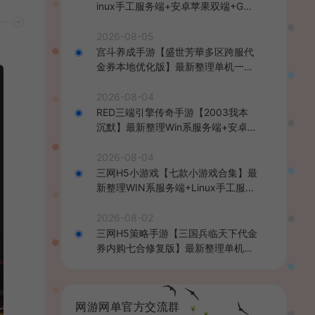
inux手工服务端+安卓苹果双端+GM
后台+详细搭建教程+全套源码+视频
教程
2026-08-05
宫斗养成手游【盛世芳華多区跨服代
金券本地优化版】最新整理单机一键
即玩端+Linux手工服务端+CDK授权
后台+安卓+详细搭建教程
2026-08-04
RED三端引擎传奇手游【2003我本
沉默】最新整理Win系服务端+安卓苹
果PC三端+详细搭建教程
2026-08-04
三网H5小游戏【七款小游戏合集】最
新整理WIN系服务端+Linux手工服务
端+详细搭建教程
2026-08-02
三网H5策略手游【三国兵临天下代金
券内购七合修复版】最新整理单机一
键即玩镜像端+Linux手工服务端+管
理后台+GM授权后台+简易安卓客户
端+详细搭建教程+视频教程
网游网单官方交流群