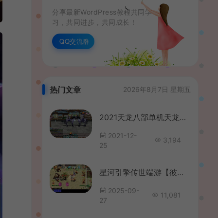
分享最新WordPress教程共同学
习，共同进步，共同成长！
QQ交流群
热门文章
2026年8月7日 星期五
2021天龙八部单机天龙八部万象归一8完整手工单人繁殖GM网单
2021-12-
3,194
25
星河引擎传世端游【彼岸花专属六大陆剧情版】最新整理Win系服务端+彩虹登陆器+客户端+详细搭建教程
2025-09-
11,081
27