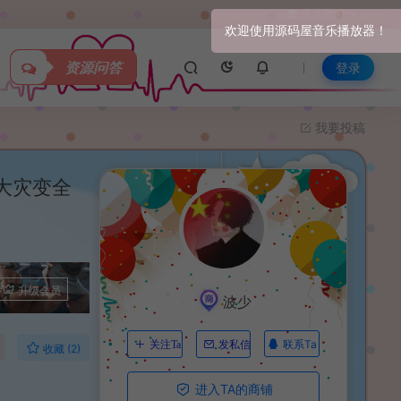
关于我们
资源问答
登录
我要投稿
大灾变全
升级会员
波少
联系Ta
关注Ta
发私信
收藏 (2)
进入TA的商铺