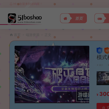
HI，欢迎来到源码屋！
首页
首页
端游资源
正文
模式
波少
郑
30
¥