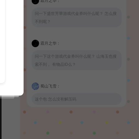
霜月之华：
问一下盛世芳華游戏代金券叫什么呢？ 怎么搜
不到呢？
霜月之华：
问一下这个游戏代金券叫什么呢？ 山海玉也搜
索不到， 有物品ID么？
蜀山飞雪：
这个包 怎么没有解压码
波少：
山海玉