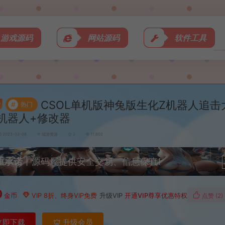
游戏源码
网站源码
软件工具
CSOL单机版神兔版生化Z机器人追击
#
热门
机器人+修改器
2023-03-08
端游资源
2
11,602
重承诺
丨源码屋提供安全交易、信息保真!
0
金币
VIP 8折、终身VIP免费
升级VIP
开通VIP尊享优惠特权
点赞 (
2
)
立即下载
升级会员