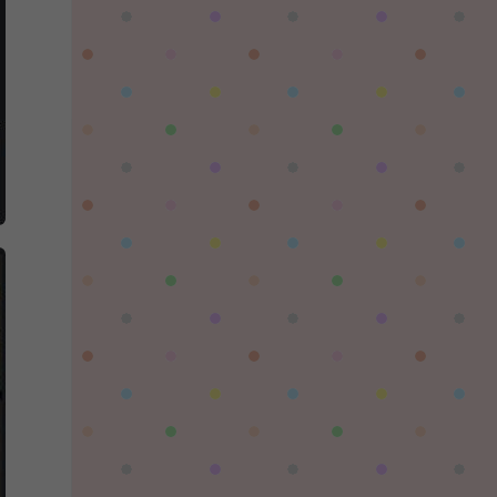
陌✨离殇：
问一下这个游戏代金券叫什么呢？GM后台搜不
到啊