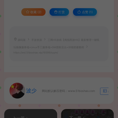
收藏 (2)
打赏
点赞 (
1
)
源码屋
手游资源
三网H5游戏【拇指西游H5】最新整理一键既
玩镜像服务端+Linux手工服务端+GM授权后台+详细搭建教程
https://wd.51boshao.vip/19399/syym/
波少
网站默认解压密码：www.51boshao.com
生成海