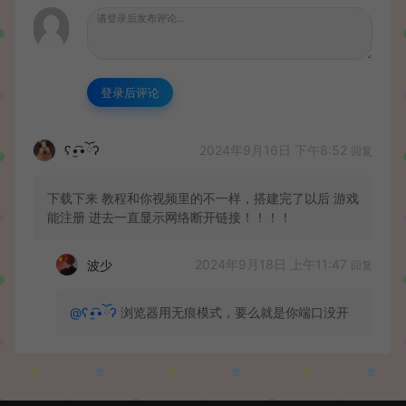
登录后评论
2024年9月16日 下午8:52
ʕ•̫͡•ོʔ
回复
下载下来 教程和你视频里的不一样，搭建完了以后 游戏
能注册 进去一直显示网络断开链接！！！！
2024年9月18日 上午11:47
波少
回复
@ʕ•̫͡•ོʔ
浏览器用无痕模式，要么就是你端口没开