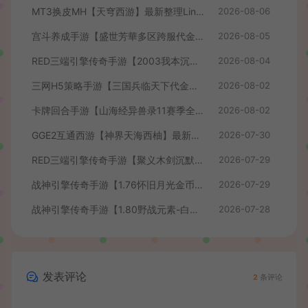
MT3换皮MH【天穹西游】最新整理Linux手工服务端+安卓苹果双端+GM后台+详细搭建教程+全套源码+视频教程
2026-08-06
宫斗养成手游【盛世芳華多区跨服代金券本地优化版】最新整理单机一键即玩端+Linux手工服务端+CDK授权后台+安卓+详细搭建教程
2026-08-05
RED三端引擎传奇手游【2003我本沉默】最新整理Win系服务端+安卓苹果PC三端+详细搭建教程
2026-08-04
三网H5策略手游【三国兵临天下代金券内购七合修复版】最新整理单机一键即玩镜像端+Linux手工服务端+管理后台+GM授权后台+简易安卓客户端+详细搭建教程+视频教程
2026-08-02
卡牌回合手游【山海经异兽录11赛季全人物代金券内购版】最新整理WIN系服务端+授权GM后台+管理后台+热更修改工具+安卓+详细搭建教程
2026-08-02
GGE2互通西游【神界天海西柚】最新整理Win系服务端+安卓苹果PC三端+内置GM工具+全套源码+详细搭建教程+视频教程
2026-07-30
RED三端引擎传奇手游【聚义木剑沉默高仿嘟嘟沉默】最新整理Win系服务端+安卓苹果PC三端+详细搭建教程
2026-07-29
战神引擎传奇手游【1.76怀旧月光金币版】最新整理Win系复古服务端+安卓苹果双端+GM授权物品后台+详细搭建教程
2026-07-29
战神引擎传奇手游【1.80野战元素-白猪7.2免授权】最新整理Win系特色服务端+安卓+GM授权物品后台+详细搭建教程
2026-07-28
发表评论
2
条评论