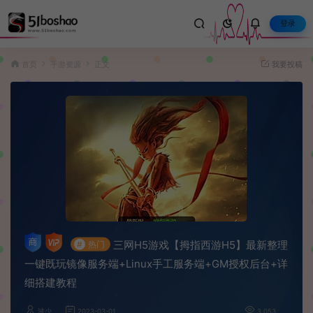
登录
首页
手游资源
正文
我要投稿
三网H5游戏【拇指西游H5】最新整理
#
热门
一键既玩镜像服务端+Linux手工服务端+GM授权后台+详
细搭建教程
波少
2023-03-01
3,053