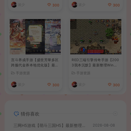
波少
波少
300
300
宫斗养成手游【盛世芳華多区
RED三端引擎传奇手游【200
跨服代金券本地优化版】最新
3我本沉默】最新整理Win系
整理单机一键即玩端+Linux
服务端+安卓苹果PC三端+详
手游资源
手游资源
手工服务端+CDK授权后台
细搭建教程
+安卓+详细搭建教程
波少
波少
300
300
猜你喜欢
三网H5游戏【萌斗三国H5】最新整理WIN系服务端+GM后台+详细搭建教程
2026-08-08