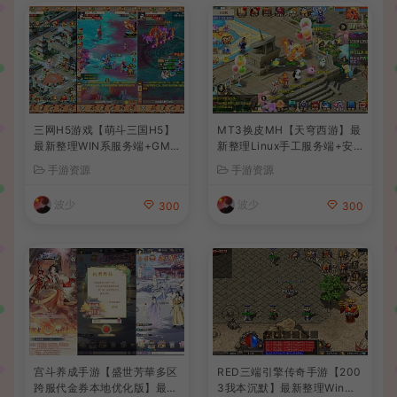
三网H5游戏【萌斗三国H5】
MT3换皮MH【天穹西游】最
最新整理WIN系服务端+GM
新整理Linux手工服务端+安
后台+详细搭建教程
卓苹果双端+GM后台+详细搭
手游资源
手游资源
建教程+全套源码+视频教程
波少
波少
300
300
宫斗养成手游【盛世芳華多区
RED三端引擎传奇手游【200
跨服代金券本地优化版】最新
3我本沉默】最新整理Win系