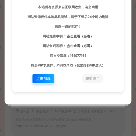
本站所有资源来自互联网收集，请勿商用
网站资源仅供本地单机测试，请于下载后24小时内删除
感谢一路的陪伴！
网站免责申明：
点击查看（必看）
网站售后说明：
点击查看（必看）
官方交流群：161077161
终身VIP专属群：718837172（仅限终身VIP进入）
点击加群
我知道了
收藏 (0)
打赏
点赞 (
1
)
源码屋
手游资源
MT3换皮MH【天下西游】最新整理Linux手工
服务端+安卓苹果双端+GM后台+详细搭建教程+全套源码
https://wd.51boshao.vip/17737/syym/