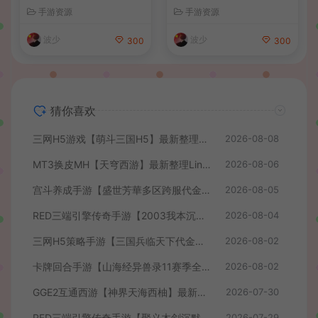
整理单机一键即玩端+Linux
服务端+安卓苹果PC三端+详
手游资源
手游资源
手工服务端+CDK授权后台
细搭建教程
+安卓+详细搭建教程
波少
波少
300
300
猜你喜欢
三网H5游戏【萌斗三国H5】最新整理WIN系服务端+GM后台+详细搭建教程
2026-08-08
MT3换皮MH【天穹西游】最新整理Linux手工服务端+安卓苹果双端+GM后台+详细搭建教程+全套源码+视频教程
2026-08-06
宫斗养成手游【盛世芳華多区跨服代金券本地优化版】最新整理单机一键即玩端+Linux手工服务端+CDK授权后台+安卓+详细搭建教程
2026-08-05
RED三端引擎传奇手游【2003我本沉默】最新整理Win系服务端+安卓苹果PC三端+详细搭建教程
2026-08-04
三网H5策略手游【三国兵临天下代金券内购七合修复版】最新整理单机一键即玩镜像端+Linux手工服务端+管理后台+GM授权后台+简易安卓客户端+详细搭建教程+视频教程
2026-08-02
卡牌回合手游【山海经异兽录11赛季全人物代金券内购版】最新整理WIN系服务端+授权GM后台+管理后台+热更修改工具+安卓+详细搭建教程
2026-08-02
GGE2互通西游【神界天海西柚】最新整理Win系服务端+安卓苹果PC三端+内置GM工具+全套源码+详细搭建教程+视频教程
2026-07-30
RED三端引擎传奇手游【聚义木剑沉默高仿嘟嘟沉默】最新整理Win系服务端+安卓苹果PC三端+详细搭建教程
2026-07-29