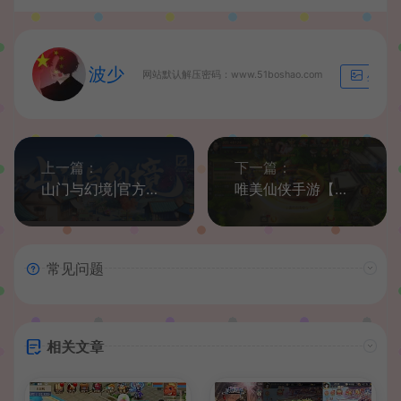
波少
网站默认解压密码：www.51boshao.com
生成海
上一篇：
下一篇：
山门与幻境|官方中文|V0.0.0.12-增加+调整+修复+优化|解压即撸|
唯美仙侠手游【风雨战国】最新整理Linux手工端+安卓苹果双端+GM授权后台+详细搭建教程
常见问题
相关文章