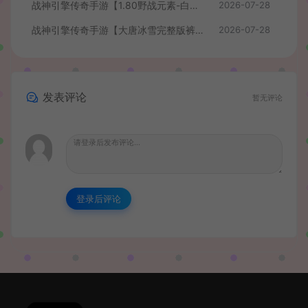
战神引擎传奇手游【1.80野战元素-白猪7.2免授权】最新整理Win系特色服务端+安卓+GM授权物品后台+详细搭建教程
2026-07-28
战神引擎传奇手游【大唐冰雪完整版裤衩7.0免授权】最新整理Win系特色服务端+GM授权后台+安卓苹果双端+详细搭建教程
2026-07-28
发表评论
暂无评论
登录后评论