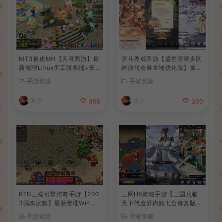
MT3换皮MH【天穹西游】最
宫斗养成手游【盛世芳華多区
新整理Linux手工服务端+安
跨服代金券本地优化版】最新
卓苹果双端+GM后台+详细搭
整理单机一键即玩端+Linux
手游资源
手游资源
建教程+全套源码+视频教程
手工服务端+CDK授权后台
+安卓+详细搭建教程
波少
波少
300
300
RED三端引擎传奇手游【200
三网H5策略手游【三国兵临
3我本沉默】最新整理Win系
天下代金券内购七合修复版】
服务端+安卓苹果PC三端+详
最新整理单机一键即玩镜像端
手游资源
手游资源
细搭建教程
+Linux手工服务端+管理后台