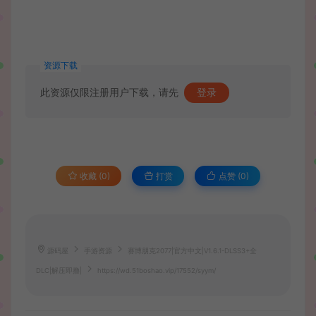
资源下载
此资源仅限注册用户下载，请先
登录
收藏 (0)
打赏
点赞 (
0
)
源码屋
手游资源
赛博朋克2077|官方中文|V1.6.1-DLSS3+全
DLC|解压即撸|
https://wd.51boshao.vip/17552/syym/