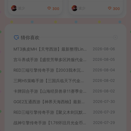
+GM授权后台+简易安卓客户
波少
波少
300
300
端+详细搭建教程+视频教程
猜你喜欢
MT3换皮MH【天穹西游】最新整理Linux手工服务端+安卓苹果双端+GM后台+详细搭建教程+全套源码+视频教程
2026-08-06
宫斗养成手游【盛世芳華多区跨服代金券本地优化版】最新整理单机一键即玩端+Linux手工服务端+CDK授权后台+安卓+详细搭建教程
2026-08-05
RED三端引擎传奇手游【2003我本沉默】最新整理Win系服务端+安卓苹果PC三端+详细搭建教程
2026-08-04
三网H5策略手游【三国兵临天下代金券内购七合修复版】最新整理单机一键即玩镜像端+Linux手工服务端+管理后台+GM授权后台+简易安卓客户端+详细搭建教程+视频教程
2026-08-02
卡牌回合手游【山海经异兽录11赛季全人物代金券内购版】最新整理WIN系服务端+授权GM后台+管理后台+热更修改工具+安卓+详细搭建教程
2026-08-02
GGE2互通西游【神界天海西柚】最新整理Win系服务端+安卓苹果PC三端+内置GM工具+全套源码+详细搭建教程+视频教程
2026-07-30
RED三端引擎传奇手游【聚义木剑沉默高仿嘟嘟沉默】最新整理Win系服务端+安卓苹果PC三端+详细搭建教程
2026-07-29
战神引擎传奇手游【1.76怀旧月光金币版】最新整理Win系复古服务端+安卓苹果双端+GM授权物品后台+详细搭建教程
2026-07-29