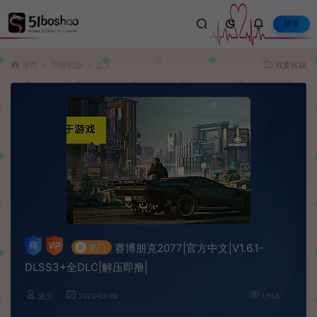
登录
首页
手游资源
正文
我要投稿
赛博朋克2077|官方中文|V1.6.1-
#
热门
DLSS3+全DLC|解压即撸|
波少
2023-02-02
1,550