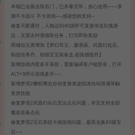
本端已全面去除后门，已杀毒完毕，放心使用~~~亲
测不卡战斗 不卡游戏~~感谢您的支持~
修复天眼通符，人物达到40级即可直接传送到鬼身
边，无需去钟馗领取任务，打完即给奖励
商城仙玉类增加【梦幻耳玉。邀请函。武器幻化石。
助战培养丹。初级宝宝装备盒.超级感悟丹】
新增游戏内置多开系统，需要编译客户端登录，打开
ALT+S呼出游戏多开~~
新增梦境2狮驼鹰击自动变身凌波惊涛自动浪涌等触
发类技能
修复梦境2武器幻化石无法点化问题，并且支持全部
魔改装备点化
修复梦境2宝石系统卡崩游戏问题，最高兑换50级宝
石~~