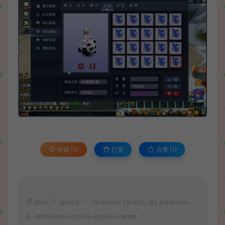
收藏 (3)
打赏
点赞 (
1
)
源码屋
端游资源
GGE梦幻端游【梦境2第二版】最新整理WIN
系一键即玩服务端+PC客户端+全套源码+完整攻略