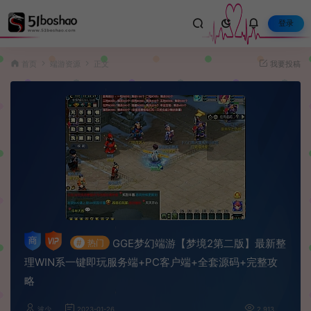
登录
首页
端游资源
正文
我要投稿
GGE梦幻端游【梦境2第二版】最新整
#
热门
理WIN系一键即玩服务端+PC客户端+全套源码+完整攻
略
波少
2023-01-26
2,913