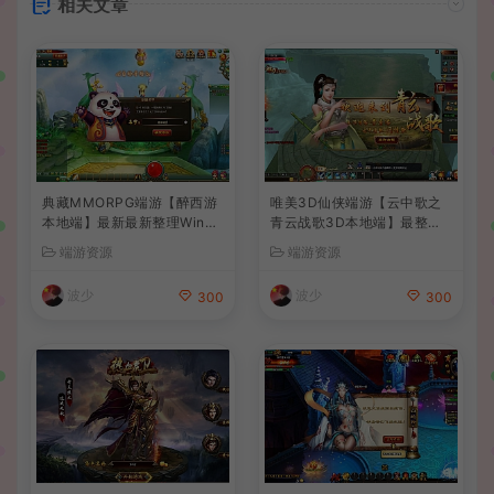
相关文章
典藏MMORPG端游【醉西游
唯美3D仙侠端游【云中歌之
本地端】最新最新整理Win系
青云战歌3D本地端】最整理
服务端+PC客户端+GM后台
Win系服务端+PC客户端+G
端游资源
端游资源
+详细搭建教程
M工具+详细搭建教程
波少
波少
300
300