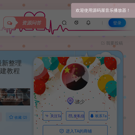
关于我们
资源问答
登录
我要投稿
最新整理
搭建教程
升级会员
波少
联系Ta
关注Ta
发私信
收藏 (2)
进入TA的商铺