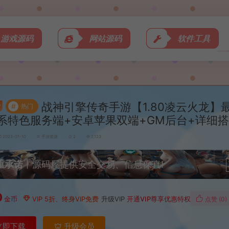
游戏源码
网站源码
软件工具
战神引擎传奇手游【1.80凌云火龙】
#
热门
N系特色服务端+安卓苹果双端+GM后台+详细
2023-01-10
手游资源
2
2,123
重承诺
丨源码屋提供安全交易、信息保真!
0
金币
VIP 5折、终身VIP免费
升级VIP
开通VIP尊享优惠特权
点赞 (
0
)
立即下载
升级会员