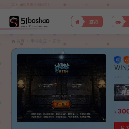
HI，欢迎来到源码屋！
首页
首页
手游资源
正文
WI
波少
郑
30
¥