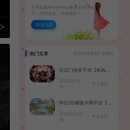
分享最新WordPress教程共同学
习，共同进步，共同成长！
QQ交流群
热门文章
2026年8月9日 星期日
白日门传奇手游【疾风剑魂】最新整理Win一键即玩服务端+安卓+GM后台+详细搭建教程
2023-12-
2,620
10
怀旧3D横版卡牌手游【口袋觉醒9神话修复版】最新整理Ubuntu手工服务端+安卓苹果双端+运营后台+GM后台+详细搭建教程
2023-02-
2,526
15