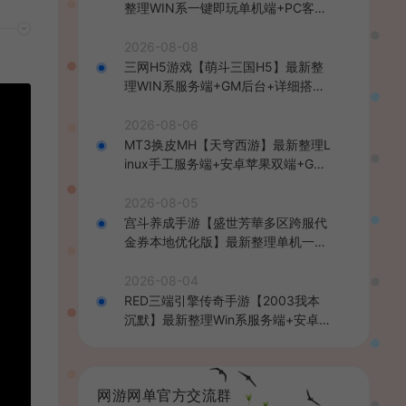
整理WIN系一键即玩单机端+PC客户
端+详细搭建教程
2026-08-08
三网H5游戏【萌斗三国H5】最新整
理WIN系服务端+GM后台+详细搭建
教程
2026-08-06
MT3换皮MH【天穹西游】最新整理L
inux手工服务端+安卓苹果双端+GM
后台+详细搭建教程+全套源码+视频
教程
2026-08-05
宫斗养成手游【盛世芳華多区跨服代
金券本地优化版】最新整理单机一键
即玩端+Linux手工服务端+CDK授权
后台+安卓+详细搭建教程
2026-08-04
RED三端引擎传奇手游【2003我本
沉默】最新整理Win系服务端+安卓苹
果PC三端+详细搭建教程
网游网单官方交流群