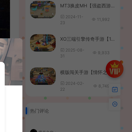
MT3换皮MH【强盗西游尊享挂机版】最新整理单机一键即玩镜像端+Linux手工服务端+安卓苹果双端+代理后台+详细搭建教程+全套源码+攻略
2024-11-
11,992
23
XO三端引擎传奇手游【1.80封神战帝合击】最新整理Win系服务端+PC安卓苹果三端+加密工具+详细搭建教程
2025-08-
9,933
31
横版闯关手游【情怀之神光阿拉德70版】最新整理Linux手工服务端+配套表+WEB管理后台+GM授权后台+安卓苹果双端+详细搭建教程
2024-02-
8,749
22
热门评论