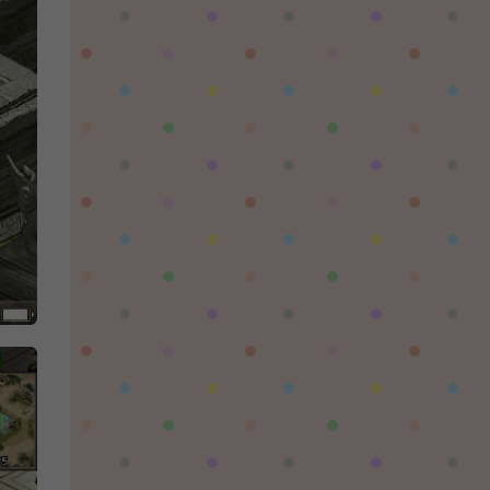
陌✨离殇：
问一下这个游戏代金券叫什么呢？GM后台搜不
到啊