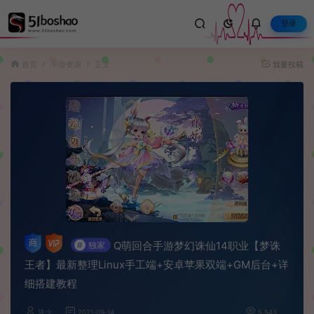
登录
首页
手游资源
正文
我要投稿
Q萌回合手游梦幻诛仙14职业【梦诛
#
独家
王者】最新整理Linux手工端+安卓苹果双端+GM后台+详
细搭建教程
波少
2021-09-14
5,543