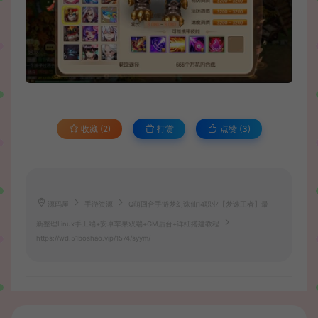
收藏 (2)
打赏
点赞 (
3
)
源码屋
手游资源
Q萌回合手游梦幻诛仙14职业【梦诛王者】最
新整理Linux手工端+安卓苹果双端+GM后台+详细搭建教程
https://wd.51boshao.vip/1574/syym/