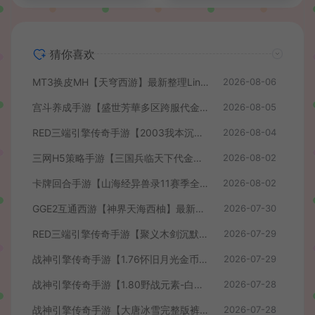
猜你喜欢
MT3换皮MH【天穹西游】最新整理Linux手工服务端+安卓苹果双端+GM后台+详细搭建教程+全套源码+视频教程
2026-08-06
宫斗养成手游【盛世芳華多区跨服代金券本地优化版】最新整理单机一键即玩端+Linux手工服务端+CDK授权后台+安卓+详细搭建教程
2026-08-05
RED三端引擎传奇手游【2003我本沉默】最新整理Win系服务端+安卓苹果PC三端+详细搭建教程
2026-08-04
三网H5策略手游【三国兵临天下代金券内购七合修复版】最新整理单机一键即玩镜像端+Linux手工服务端+管理后台+GM授权后台+简易安卓客户端+详细搭建教程+视频教程
2026-08-02
卡牌回合手游【山海经异兽录11赛季全人物代金券内购版】最新整理WIN系服务端+授权GM后台+管理后台+热更修改工具+安卓+详细搭建教程
2026-08-02
GGE2互通西游【神界天海西柚】最新整理Win系服务端+安卓苹果PC三端+内置GM工具+全套源码+详细搭建教程+视频教程
2026-07-30
RED三端引擎传奇手游【聚义木剑沉默高仿嘟嘟沉默】最新整理Win系服务端+安卓苹果PC三端+详细搭建教程
2026-07-29
战神引擎传奇手游【1.76怀旧月光金币版】最新整理Win系复古服务端+安卓苹果双端+GM授权物品后台+详细搭建教程
2026-07-29
战神引擎传奇手游【1.80野战元素-白猪7.2免授权】最新整理Win系特色服务端+安卓+GM授权物品后台+详细搭建教程
2026-07-28
战神引擎传奇手游【大唐冰雪完整版裤衩7.0免授权】最新整理Win系特色服务端+GM授权后台+安卓苹果双端+详细搭建教程
2026-07-28