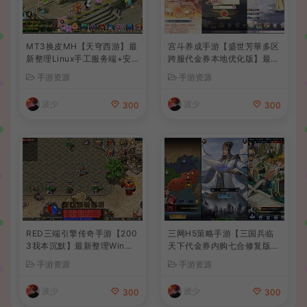
MT3换皮MH【天穹西游】最
宫斗养成手游【盛世芳華多区
新整理Linux手工服务端+安
跨服代金券本地优化版】最新
卓苹果双端+GM后台+详细搭
整理单机一键即玩端+Linux
手游资源
手游资源
建教程+全套源码+视频教程
手工服务端+CDK授权后台
+安卓+详细搭建教程
波少
波少
300
300
RED三端引擎传奇手游【200
三网H5策略手游【三国兵临
3我本沉默】最新整理Win系
天下代金券内购七合修复版】
服务端+安卓苹果PC三端+详
最新整理单机一键即玩镜像端
手游资源
手游资源
细搭建教程
+Linux手工服务端+管理后台
+GM授权后台+简易安卓客户
波少
波少
300
300
端+详细搭建教程+视频教程