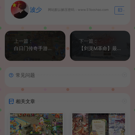
波少
网站默认解压密码：www.51boshao.com
生成海
上一篇：
下一篇：
白日门传奇手游【鸿蒙起源冰雪传奇】2021最新修复鸿蒙单职业win一键即玩服务端+GM授权后台
【剑灵M革命】最新整理win系半手工端+本地注册双端+教程+集成网页后台+简易邮件工具
常见问题
相关文章