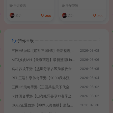
整理单机一键即玩端+Linux
服务端+安卓苹果PC三端+详
手游资源
手游资源
手工服务端+CDK授权后台
细搭建教程
+安卓+详细搭建教程
波少
波少
300
300
猜你喜欢
三网H5游戏【萌斗三国H5】最新整理WIN系服务端+GM后台+详细搭建教程
2026-08-08
MT3换皮MH【天穹西游】最新整理Linux手工服务端+安卓苹果双端+GM后台+详细搭建教程+全套源码+视频教程
2026-08-06
宫斗养成手游【盛世芳華多区跨服代金券本地优化版】最新整理单机一键即玩端+Linux手工服务端+CDK授权后台+安卓+详细搭建教程
2026-08-05
RED三端引擎传奇手游【2003我本沉默】最新整理Win系服务端+安卓苹果PC三端+详细搭建教程
2026-08-04
三网H5策略手游【三国兵临天下代金券内购七合修复版】最新整理单机一键即玩镜像端+Linux手工服务端+管理后台+GM授权后台+简易安卓客户端+详细搭建教程+视频教程
2026-08-02
卡牌回合手游【山海经异兽录11赛季全人物代金券内购版】最新整理WIN系服务端+授权GM后台+管理后台+热更修改工具+安卓+详细搭建教程
2026-08-02
GGE2互通西游【神界天海西柚】最新整理Win系服务端+安卓苹果PC三端+内置GM工具+全套源码+详细搭建教程+视频教程
2026-07-30