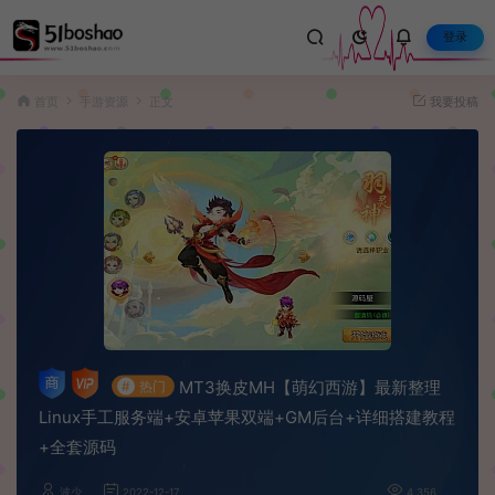
登录
首页
手游资源
正文
我要投稿
MT3换皮MH【萌幻西游】最新整理
#
热门
Linux手工服务端+安卓苹果双端+GM后台+详细搭建教程
+全套源码
波少
2022-12-17
4,356