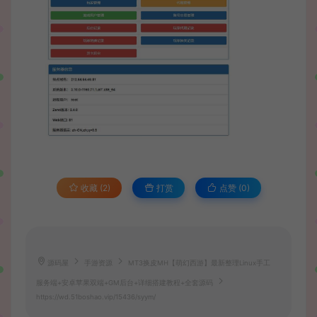
收藏 (2)
打赏
点赞 (
0
)
源码屋
手游资源
MT3换皮MH【萌幻西游】最新整理Linux手工
服务端+安卓苹果双端+GM后台+详细搭建教程+全套源码
https://wd.51boshao.vip/15436/syym/