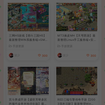
三网H5游戏【萌斗三国H5】
MT3换皮MH【天穹西游】最
最新整理WIN系服务端+GM
新整理Linux手工服务端+安
后台+详细搭建教程
卓苹果双端+GM后台+详细搭
手游资源
手游资源
建教程+全套源码+视频教程
波少
波少
300
300
宫斗养成手游【盛世芳華多区
RED三端引擎传奇手游【200
跨服代金券本地优化版】最新
3我本沉默】最新整理Win系