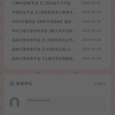
三网H5策略手游【三国兵临天下代金券内购七合修复版】最新整理单机一键即玩镜像端+Linux手工服务端+管理后台+GM授权后台+简易安卓客户端+详细搭建教程+视频教程
2026-08-02
卡牌回合手游【山海经异兽录11赛季全人物代金券内购版】最新整理WIN系服务端+授权GM后台+管理后台+热更修改工具+安卓+详细搭建教程
2026-08-02
GGE2互通西游【神界天海西柚】最新整理Win系服务端+安卓苹果PC三端+内置GM工具+全套源码+详细搭建教程+视频教程
2026-07-30
RED三端引擎传奇手游【聚义木剑沉默高仿嘟嘟沉默】最新整理Win系服务端+安卓苹果PC三端+详细搭建教程
2026-07-29
战神引擎传奇手游【1.76怀旧月光金币版】最新整理Win系复古服务端+安卓苹果双端+GM授权物品后台+详细搭建教程
2026-07-29
战神引擎传奇手游【1.80野战元素-白猪7.2免授权】最新整理Win系特色服务端+安卓+GM授权物品后台+详细搭建教程
2026-07-28
战神引擎传奇手游【大唐冰雪完整版裤衩7.0免授权】最新整理Win系特色服务端+GM授权后台+安卓苹果双端+详细搭建教程
2026-07-28
发表评论
5
条评论