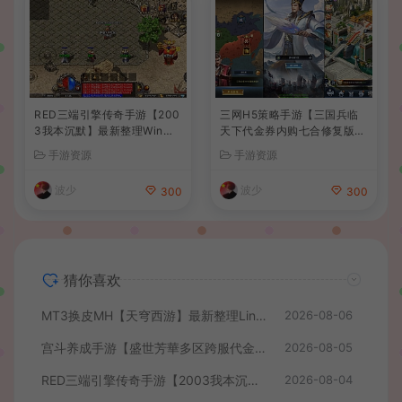
RED三端引擎传奇手游【200
三网H5策略手游【三国兵临
3我本沉默】最新整理Win系
天下代金券内购七合修复版】
服务端+安卓苹果PC三端+详
最新整理单机一键即玩镜像端
手游资源
手游资源
细搭建教程
+Linux手工服务端+管理后台
+GM授权后台+简易安卓客户
波少
波少
300
300
端+详细搭建教程+视频教程
猜你喜欢
MT3换皮MH【天穹西游】最新整理Linux手工服务端+安卓苹果双端+GM后台+详细搭建教程+全套源码+视频教程
2026-08-06
宫斗养成手游【盛世芳華多区跨服代金券本地优化版】最新整理单机一键即玩端+Linux手工服务端+CDK授权后台+安卓+详细搭建教程
2026-08-05
RED三端引擎传奇手游【2003我本沉默】最新整理Win系服务端+安卓苹果PC三端+详细搭建教程
2026-08-04