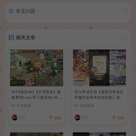
常见问题
相关文章
MT3换皮MH【天穹西游】最
宫斗养成手游【盛世芳華多区
新整理Linux手工服务端+安
跨服代金券本地优化版】最新
卓苹果双端+GM后台+详细搭
整理单机一键即玩端+Linux
手游资源
手游资源
建教程+全套源码+视频教程
手工服务端+CDK授权后台
+安卓+详细搭建教程
波少
波少
300
300