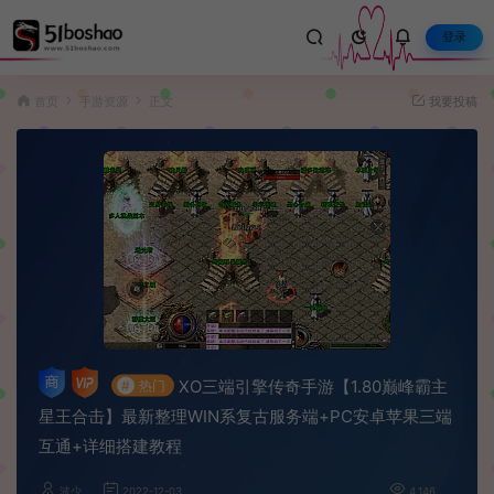
登录
首页
手游资源
正文
我要投稿
XO三端引擎传奇手游【1.80巅峰霸主
#
热门
星王合击】最新整理WIN系复古服务端+PC安卓苹果三端
互通+详细搭建教程
波少
2022-12-03
4,146