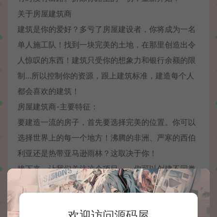
关于房屋建筑商
建筑是你的爱好？多亏了房屋建设者，你将成为一名
单人施工队！找到一块完美的土地，在那里创造出令
人惊叹的东西！建筑只受你的想象力和银行余额的限
制…所以控制你的资源，跟上建筑标准，建造每个人
都会喜欢的建筑！
房屋建筑商-主要特征：
要建造一流的房子，首先要选择完美的位置。你可以
选择世界上的每一个地方！沸腾的非洲、严寒的西伯
利亚还是热带亚马逊雨林？这取决于你！
接下来，让我们关注这个项目——你可以创建不同类
型的建筑——从可怜的小棚屋到奢华的豪宅。这还取
决于您将使用的材料。它们每个都有不同的属性。使
欢迎访问源码屋
用错误的材料会导致不愉快的后果。证明你的聪明和