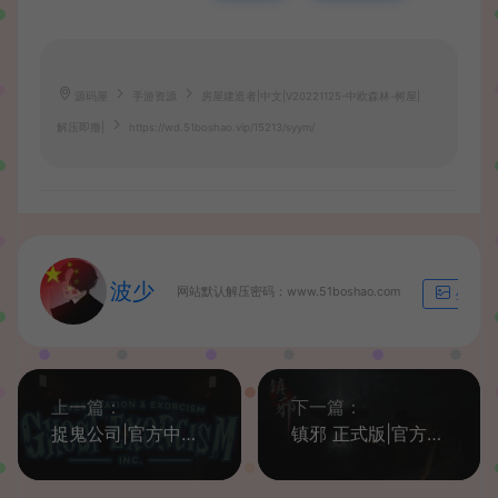
源码屋
手游资源
房屋建造者|中文|V20221125-中欧森林-树屋|
解压即撸|
https://wd.51boshao.vip/15213/syym/
波少
网站默认解压密码：www.51boshao.com
生成海
上一篇：
下一篇：
捉鬼公司|官方中文|BUILD 1554R|解压即撸|
镇邪 正式版|官方中文|Build.10001515-36|解压即撸|