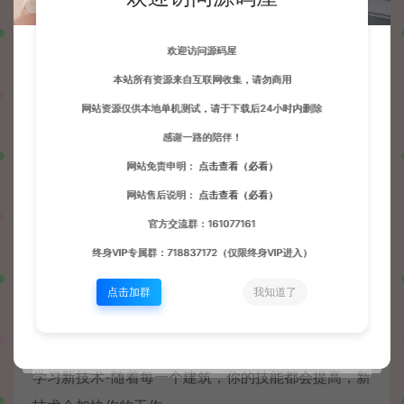
知识，以防止施工中出现任何故障。到时候你的技能
欢迎访问源码屋
会更好，建筑也会更先进。当所有的设计都完成后，
本站所有资源来自互联网收集，请勿商用
只需一小会儿就可以完成，让你的房子看起来别具一
网站资源仅供本地单机测试，请于下载后24小时内删除
格。买家会很高兴的！
感谢一路的陪伴！
网站免责申明：
点击查看（必看）
网站售后说明：
点击查看（必看）
官方交流群：161077161
终身VIP专属群：718837172（仅限终身VIP进入）
主要特征
点击加群
我知道了
在世界各地建造-了解更多该地区的建筑风格，让你的
想象力尽情发挥！
学习新技术-随着每一个建筑，你的技能都会提高，新