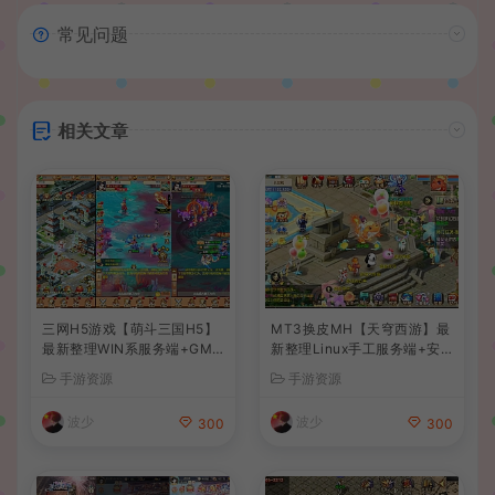
常见问题
相关文章
三网H5游戏【萌斗三国H5】
MT3换皮MH【天穹西游】最
最新整理WIN系服务端+GM
新整理Linux手工服务端+安
后台+详细搭建教程
卓苹果双端+GM后台+详细搭
手游资源
手游资源
建教程+全套源码+视频教程
波少
波少
300
300