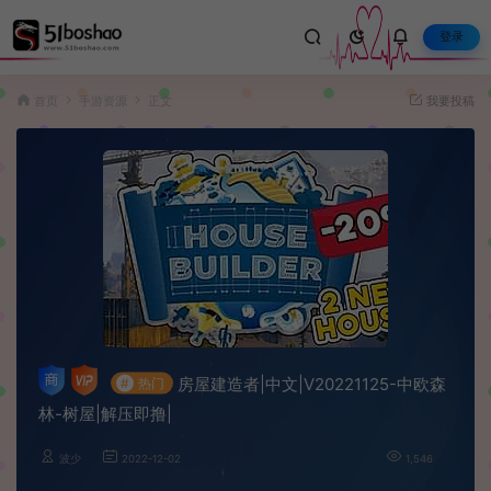
登录
首页
手游资源
正文
我要投稿
房屋建造者|中文|V20221125-中欧森
#
热门
林-树屋|解压即撸|
波少
2022-12-02
1,546