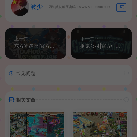
波少
网站默认解压密码：www.51boshao.com
生成海
上一篇：
下一篇：
东方光耀夜|官方中文|Build.10002187|解压即撸|
捉鬼公司|官方中文|BUILD 1554R|解压即撸|
常见问题
相关文章