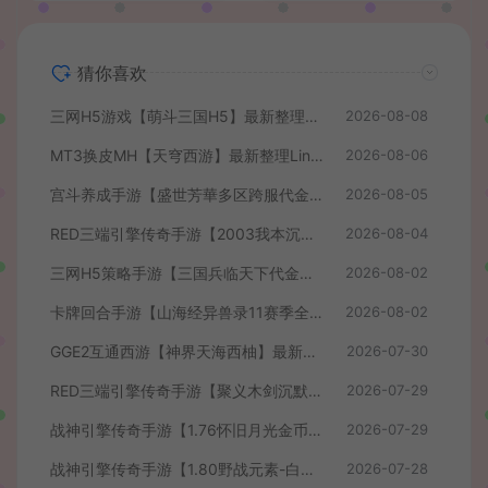
猜你喜欢
三网H5游戏【萌斗三国H5】最新整理WIN系服务端+GM后台+详细搭建教程
2026-08-08
MT3换皮MH【天穹西游】最新整理Linux手工服务端+安卓苹果双端+GM后台+详细搭建教程+全套源码+视频教程
2026-08-06
宫斗养成手游【盛世芳華多区跨服代金券本地优化版】最新整理单机一键即玩端+Linux手工服务端+CDK授权后台+安卓+详细搭建教程
2026-08-05
RED三端引擎传奇手游【2003我本沉默】最新整理Win系服务端+安卓苹果PC三端+详细搭建教程
2026-08-04
三网H5策略手游【三国兵临天下代金券内购七合修复版】最新整理单机一键即玩镜像端+Linux手工服务端+管理后台+GM授权后台+简易安卓客户端+详细搭建教程+视频教程
2026-08-02
卡牌回合手游【山海经异兽录11赛季全人物代金券内购版】最新整理WIN系服务端+授权GM后台+管理后台+热更修改工具+安卓+详细搭建教程
2026-08-02
GGE2互通西游【神界天海西柚】最新整理Win系服务端+安卓苹果PC三端+内置GM工具+全套源码+详细搭建教程+视频教程
2026-07-30
RED三端引擎传奇手游【聚义木剑沉默高仿嘟嘟沉默】最新整理Win系服务端+安卓苹果PC三端+详细搭建教程
2026-07-29
战神引擎传奇手游【1.76怀旧月光金币版】最新整理Win系复古服务端+安卓苹果双端+GM授权物品后台+详细搭建教程
2026-07-29
战神引擎传奇手游【1.80野战元素-白猪7.2免授权】最新整理Win系特色服务端+安卓+GM授权物品后台+详细搭建教程
2026-07-28