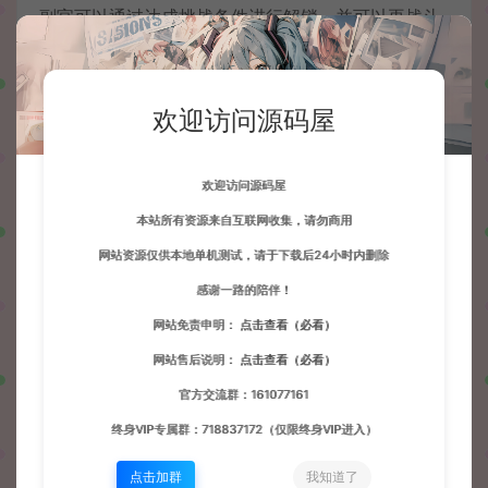
副官可以通过达成挑战条件进行解锁，并可以再战斗
中进行召唤。
副官名号 ： 许褚，典韦，孟获，张昭, 程昱, 荀彧, 陈
欢迎访问源码屋
宫，孟尤，黄盖，荀攸，庞德 等等
一般副官 ： 步兵，剑士，盾牌兵，枪兵，弓兵，策
欢迎访问源码屋
士
本站所有资源来自互联网收集，请勿商用
网站资源仅供本地单机测试，请于下载后24小时内删除
感谢一路的陪伴！
网站免责申明：
点击查看（必看）
[海量技能]
网站售后说明：
点击查看（必看）
从三国志：乱世求生中，您可以体验到海量的技能组
官方交流群：161077161
合，神火鸟，灵魂出窍，爆炸退敌，按照不同的情况
终身VIP专属群：718837172（仅限终身VIP进入）
去选择适当的技能是您在乱世中安身立地的必要条
点击加群
我知道了