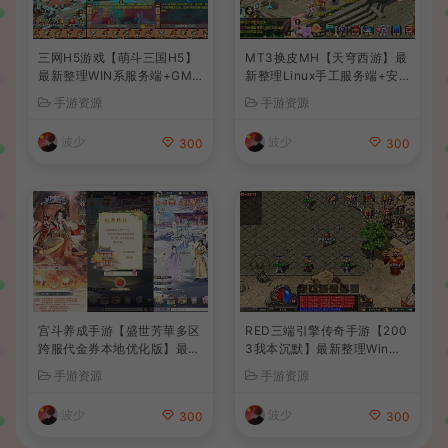
三网H5游戏【萌斗三国H5】
MT3换皮MH【天穹西游】最
最新整理WIN系服务端+GM
新整理Linux手工服务端+安
后台+详细搭建教程
卓苹果双端+GM后台+详细搭
手游资源
手游资源
建教程+全套源码+视频教程
波少
波少
300
300
宫斗养成手游【盛世芳華多区
RED三端引擎传奇手游【200
跨服代金券本地优化版】最新
3我本沉默】最新整理Win系
整理单机一键即玩端+Linux
服务端+安卓苹果PC三端+详
手游资源
手游资源
手工服务端+CDK授权后台
细搭建教程
+安卓+详细搭建教程
波少
波少
300
300