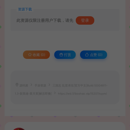
资源下载
此资源仅限注册用户下载，请先
登录
收藏 (0)
打赏
点赞 (
0
)
源码屋
手游资源
三国志 乱世求生|官方中文|Build.10004811-
1.3-新英雄-黄月英|解压即撸|
https://wd.51boshao.vip/15207/syym/