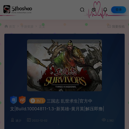
登录
首页
手游资源
正文
我要投稿
三国志 乱世求生|官方中
#
热门
文|Build.10004811-1.3-新英雄-黄月英|解压即撸|
波少
2022-12-02
2,182