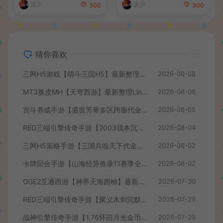
波少
波少
300
300
猜你喜欢
三网H5游戏【萌斗三国H5】最新整理WIN系服务端+GM后台+详细搭建教程
2026-08-08
MT3换皮MH【天穹西游】最新整理Linux手工服务端+安卓苹果双端+GM后台+详细搭建教程+全套源码+视频教程
2026-08-06
宫斗养成手游【盛世芳華多区跨服代金券本地优化版】最新整理单机一键即玩端+Linux手工服务端+CDK授权后台+安卓+详细搭建教程
2026-08-05
RED三端引擎传奇手游【2003我本沉默】最新整理Win系服务端+安卓苹果PC三端+详细搭建教程
2026-08-04
三网H5策略手游【三国兵临天下代金券内购七合修复版】最新整理单机一键即玩镜像端+Linux手工服务端+管理后台+GM授权后台+简易安卓客户端+详细搭建教程+视频教程
2026-08-02
卡牌回合手游【山海经异兽录11赛季全人物代金券内购版】最新整理WIN系服务端+授权GM后台+管理后台+热更修改工具+安卓+详细搭建教程
2026-08-02
GGE2互通西游【神界天海西柚】最新整理Win系服务端+安卓苹果PC三端+内置GM工具+全套源码+详细搭建教程+视频教程
2026-07-30
RED三端引擎传奇手游【聚义木剑沉默高仿嘟嘟沉默】最新整理Win系服务端+安卓苹果PC三端+详细搭建教程
2026-07-29
战神引擎传奇手游【1.76怀旧月光金币版】最新整理Win系复古服务端+安卓苹果双端+GM授权物品后台+详细搭建教程
2026-07-29