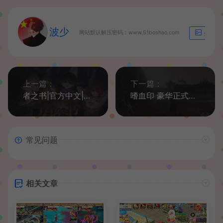
波少
网站默认解压密码：www.51boshao.com
生成海
上一篇：
下一篇：
者之书|官方中文|Build.10023127-0.22.11.27-新BOSS&新的系统|解压即撸|
嗜血印 豪华正式版|V20221128|李叔真身觉醒+创意工坊超巨量MOD合集+全DLC|解压即撸|
常见问题
相关文章