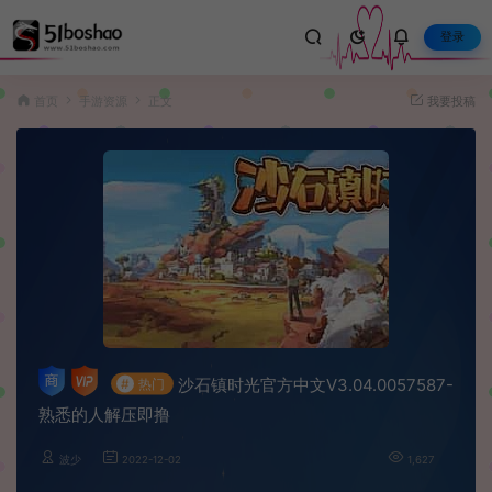
登录
首页
手游资源
正文
我要投稿
沙石镇时光官方中文V3.04.0057587-
#
热门
熟悉的人解压即撸
波少
2022-12-02
1,627