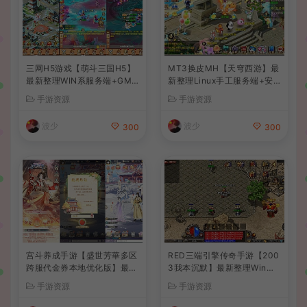
三网H5游戏【萌斗三国H5】
MT3换皮MH【天穹西游】最
最新整理WIN系服务端+GM
新整理Linux手工服务端+安
后台+详细搭建教程
卓苹果双端+GM后台+详细搭
手游资源
手游资源
建教程+全套源码+视频教程
波少
波少
300
300
宫斗养成手游【盛世芳華多区
RED三端引擎传奇手游【200
跨服代金券本地优化版】最新
3我本沉默】最新整理Win系
整理单机一键即玩端+Linux
服务端+安卓苹果PC三端+详
手游资源
手游资源
手工服务端+CDK授权后台
细搭建教程
+安卓+详细搭建教程