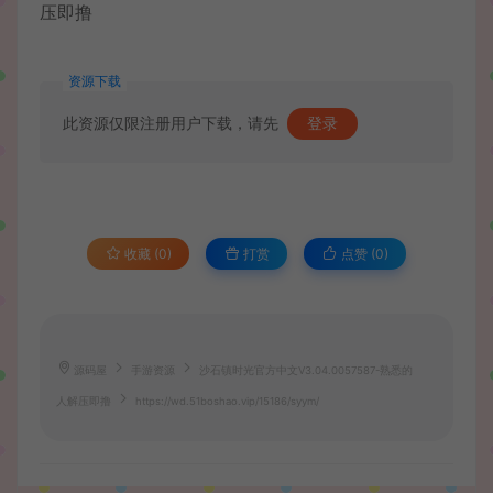
资源下载
此资源仅限注册用户下载，请先
登录
收藏 (0)
打赏
点赞 (
0
)
源码屋
手游资源
沙石镇时光官方中文V3.04.0057587-熟悉的
人解压即撸
https://wd.51boshao.vip/15186/syym/