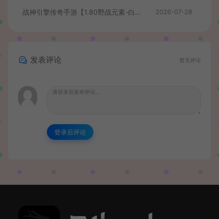
战神引擎传奇手游【1.80野战元素-白猪7.2免授权】最新整理Win系特色服务端+安卓+GM授权物品后台+详细搭建教程
2026-07-28
发表评论
暂无评论
登录后评论