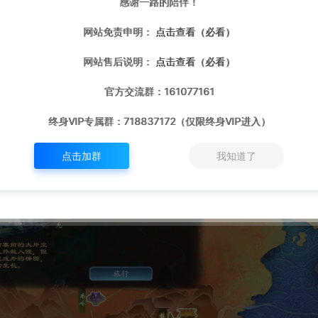
感谢一路的陪伴！
网站免责申明：
点击查看（必看）
网站售后说明：
点击查看（必看）
官方交流群：161077161
终身VIP专属群：718837172（仅限终身VIP进入）
点击加群
我知道了