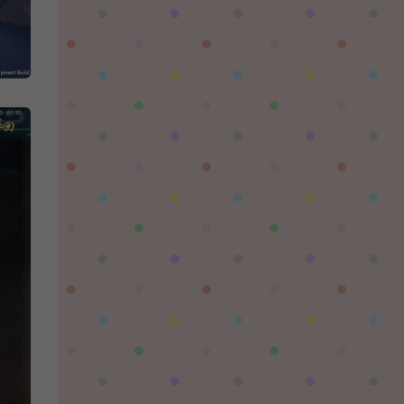
習慣性♠思念：
有没BUG