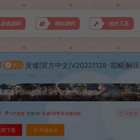
游戏源码
网站源码
软件工具
灵墟|官方中文|V20221128-霜颸|解
#
热门
2022-12-02
手游资源
0
1,400
重承诺
丨源码屋提供安全交易、信息保真!
币
VIP免费
升级VIP
开通VIP尊享优惠特权
点赞 (
0
)
立即下载
升级会员