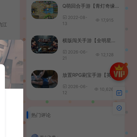
Q萌回合手游【青灯奇缘】最新整理Linux本地注册商业手工服务端+最新宠物宝宝+修复跨服+安卓+GM授权后台+详细搭建教程
2022-08-
17,915
13
的江
横版闯关手游【全明星之抗日剑在弦上阿拉德】最新整理单机一键即玩镜像端+Linux手工服务端+配套表+全功能管理后台+GM授权后台+安卓苹果双端+详细搭建教程
2026-06-
多种
12,128
21
套
放置RPG刷宝手游【英雄有閃S1蚀梦之境三职业代金券内购修复版】最新整理Linux手工服务端+本地注册+运维后台+管理后台+代理后台+CDK授权后台+安卓苹果双端+详细搭建教程
2026-06-
10,626
傲立
12
热门评论
法。
出现