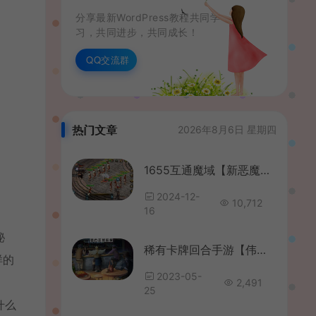
分享最新WordPress教程共同学
习，共同进步，共同成长！
QQ交流群
热门文章
2026年8月6日 星期四
1655互通魔域【新恶魔城第二季】最新整理Win系半手工服务端+本地验证+本地注册+全套工具+详细搭建教程
2024-12-
10,712
16
秘
稀有卡牌回合手游【伟大航路之新世界内购版】最新整理Linux手工服务端+多区跨服+CDK授权后台+全物品+安卓+详细搭建教程
样的
2023-05-
2,491
25
什么