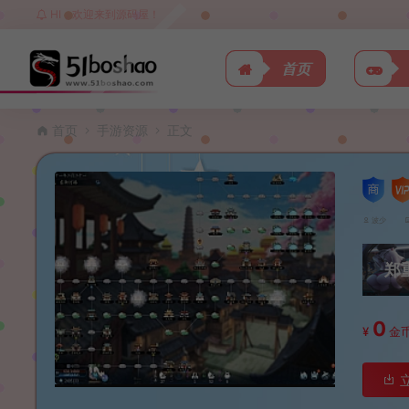
HI，欢迎来到源码屋！
首页
首页
手游资源
正文
波少
郑
0
¥
金