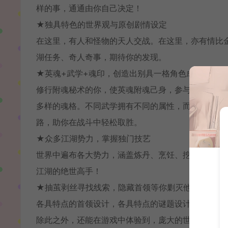
样的事，通通由你自己决定！
★独具特色的世界观与原创剧情设定
在这里，有人和怪物的天人交战。在这里，亦有情比
湖任务、奇人奇事，期待你的发现。
★英魂+武学+魂印，创造出别具一格角色成长体系
修行附魂秘术的你，使英魂附魂己身，参与战斗。每
多样的魂格。不同武学拥有不同的属性，而每位英魂
路，助你在战斗中轻松取胜。
★众多江湖势力，掌握独门技艺
世界中遍布各大势力，涵盖炼丹、烹饪、挖宝、打造
江湖的绝世高手！
★抽茧剥丝寻找线索，隐藏首领等你剿灭他们的老巢
各具特点的首领设计，各具特点的谜题设计，各具特
除此之外，还能在游戏中体验到，庞大的世界结构，