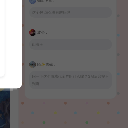
蜀山飞雪：
这个包 怎么没有解压码
波少：
山海玉
陌✨离殇：
问一下这个游戏代金券叫什么呢？GM后台搜不
到啊
wrnnr1314：
66666666666666