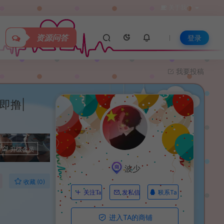
关于我们
资源问答
登录
我要投稿
压即撸|
升级会员
波少
收藏 (0)
联系Ta
关注Ta
发私信
进入TA的商铺