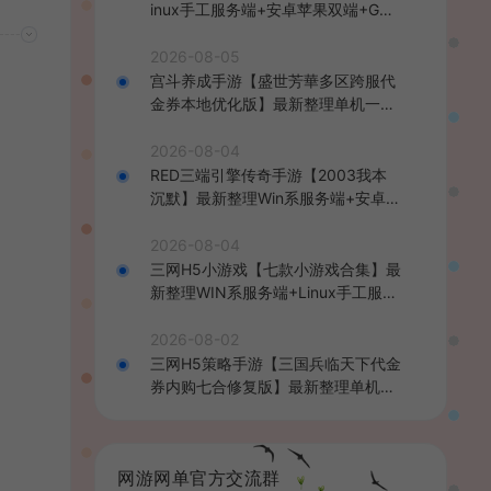
inux手工服务端+安卓苹果双端+GM
后台+详细搭建教程+全套源码+视频
教程
2026-08-05
宫斗养成手游【盛世芳華多区跨服代
金券本地优化版】最新整理单机一键
即玩端+Linux手工服务端+CDK授权
后台+安卓+详细搭建教程
2026-08-04
RED三端引擎传奇手游【2003我本
沉默】最新整理Win系服务端+安卓苹
果PC三端+详细搭建教程
2026-08-04
三网H5小游戏【七款小游戏合集】最
新整理WIN系服务端+Linux手工服务
端+详细搭建教程
2026-08-02
三网H5策略手游【三国兵临天下代金
券内购七合修复版】最新整理单机一
键即玩镜像端+Linux手工服务端+管
理后台+GM授权后台+简易安卓客户
端+详细搭建教程+视频教程
网游网单官方交流群