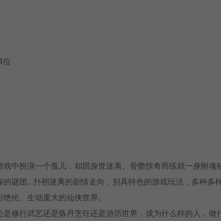
64位
游戏中扮演一个孤儿，却因身世迷离、骨骼惊奇而练就一身附魂
深的谜团…扑朔迷离的剧情走向，别具特色的游戏玩法，多种多
彩绝伦、生动庞大的仙侠世界。
论是修行武艺还是炼丹烹饪还是游历世界，成为什么样的人，做