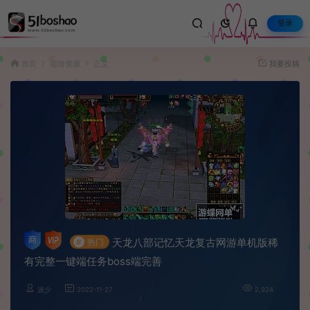
登录
首页
端游资源
正文
我要投稿
天龙八部记忆天龙复古网游单机版稀
#
热门
有完整一键端任务boss端完善
波少
2022-11-27
2,924