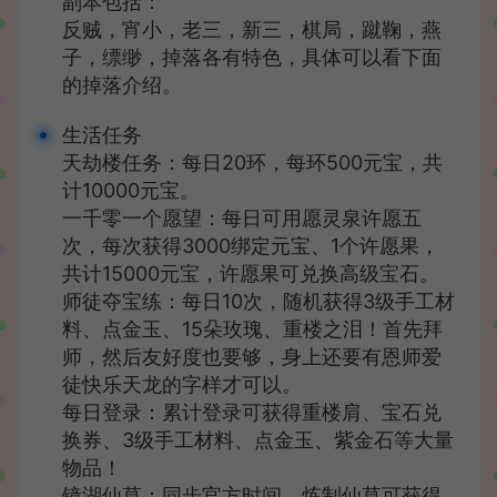
副本包括：
反贼，宵小，老三，新三，棋局，蹴鞠，燕
子，缥缈，掉落各有特色，具体可以看下面
的掉落介绍。
生活任务
天劫楼任务：每日20环，每环500元宝，共
计10000元宝。
一千零一个愿望：每日可用愿灵泉许愿五
次，每次获得3000绑定元宝、1个许愿果，
共计15000元宝，许愿果可兑换高级宝石。
师徒夺宝练：每日10次，随机获得3级手工材
料、点金玉、15朵玫瑰、重楼之泪！首先拜
师，然后友好度也要够，身上还要有恩师爱
徒快乐天龙的字样才可以。
每日登录：累计登录可获得重楼肩、宝石兑
换券、3级手工材料、点金玉、紫金石等大量
物品！
镜湖仙草：同步官方时间，炼制仙草可获得