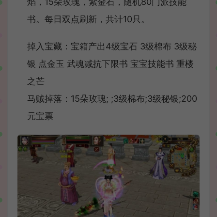
焰，15朵玫瑰，紫金石，随机80门派技能
书。每日双点刷新，共计10只。
掉入宝藏：宝箱产出4级宝石 3级棉布 3级秘
银 点金玉 武魂减抗下限书 宝宝技能书 重楼
之芒
马贼掉落：15朵玫瑰; ;3级棉布;3级秘银;200
元宝票