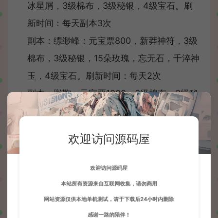
冰星屑，3级棉布，3级秘银，4级宝石。刷
新时间：每天副本3次
副本：缥缈峰：元宝票800，新莽神符，3级
棉布，3级秘银，15朵玫瑰，忘无石，千淬神
玉，4级宝石。刷新时间：每天2次
副本：蹴鞠：元宝票1000，3级棉布，3级秘
银，15朵玫瑰，新莽神符，4级宝石。刷新时
间：每周1次
欢迎访问源码屋
副本：珍珑棋局：元宝票500，3级棉布，3
级秘银，15朵玫瑰，超级珍兽还童天书，4级
欢迎访问源码屋
宝石。刷新时间：每天1次
本站所有资源来自互联网收集，请勿商用
网站资源仅供本地单机测试，请于下载后24小时内删除
无量山猴王：元宝票400，绑定元宝票，新
感谢一路的陪伴！