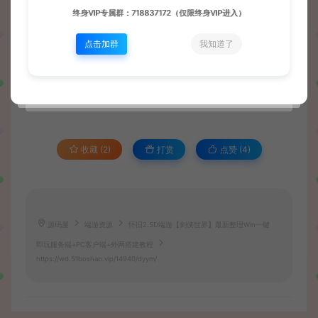
终身VIP专属群：718837172（仅限终身VIP进入）
资源下载
点击加群
我知道了
此资源仅限注册用户下载，请先
登录
收藏 (2)
打赏
点赞 (
4
)
源码屋
端游资源
怀旧2.5D端游【剑侠世界】最新整理Win一键
即玩服务端+PC客户端+外网搭建教程
https://wd.51boshao.vip/14940/dyym/