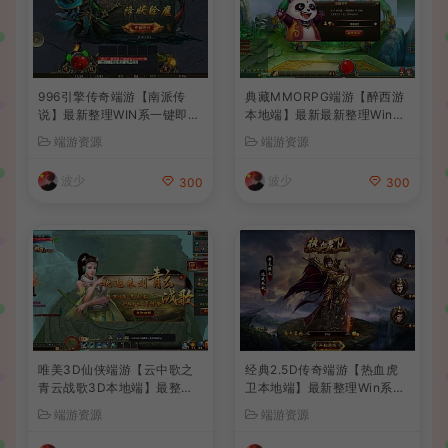
996引擎传奇端游【南派传
典藏MMORPG端游【醉西游
说】最新整理WIN系一键即玩
本地端】最新最新整理Win系
单机端+PC客户端+详细搭建
服务端+PC客户端+GM后台
端游资源
端游资源
教程
+详细搭建教程
波少
波少
300
300
唯美3D仙侠端游【云中歌之
经典2.5D传奇端游【热血虎
青云战歌3D本地端】最整理
卫本地端】最新整理Win系服
Win系服务端+PC客户端+G
务端+PC客户端+详细搭建教
端游资源
端游资源
M工具+详细搭建教程
程