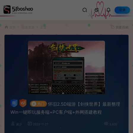
登录
首页
端游资源
正文
我要投稿
怀旧2.5D端游【剑侠世界】最新整理
#
热门
Win一键即玩服务端+PC客户端+外网搭建教程
波少
2022-11-27
3,620