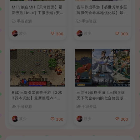
MT3换皮MH【天穹西游】最
宫斗养成手游【盛世芳華多区
新整理Linux手工服务端+安
跨服代金券本地优化版】最新
卓苹果双端+GM后台+详细搭
整理单机一键即玩端+Linux
手游资源
手游资源
建教程+全套源码+视频教程
手工服务端+CDK授权后台
+安卓+详细搭建教程
波少
波少
300
300
RED三端引擎传奇手游【200
三网H5策略手游【三国兵临
3我本沉默】最新整理Win系
天下代金券内购七合修复版】
服务端+安卓苹果PC三端+详
最新整理单机一键即玩镜像端
手游资源
手游资源
细搭建教程
+Linux手工服务端+管理后台
+GM授权后台+简易安卓客户
波少
波少
300
300
端+详细搭建教程+视频教程