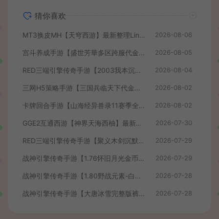
猜你喜欢
MT3换皮MH【天穹西游】最新整理Linux手工服务端+安卓苹果双端+GM后台+详细搭建教程+全套源码+视频教程
2026-08-06
宫斗养成手游【盛世芳華多区跨服代金券本地优化版】最新整理单机一键即玩端+Linux手工服务端+CDK授权后台+安卓+详细搭建教程
2026-08-05
RED三端引擎传奇手游【2003我本沉默】最新整理Win系服务端+安卓苹果PC三端+详细搭建教程
2026-08-04
三网H5策略手游【三国兵临天下代金券内购七合修复版】最新整理单机一键即玩镜像端+Linux手工服务端+管理后台+GM授权后台+简易安卓客户端+详细搭建教程+视频教程
2026-08-02
卡牌回合手游【山海经异兽录11赛季全人物代金券内购版】最新整理WIN系服务端+授权GM后台+管理后台+热更修改工具+安卓+详细搭建教程
2026-08-02
GGE2互通西游【神界天海西柚】最新整理Win系服务端+安卓苹果PC三端+内置GM工具+全套源码+详细搭建教程+视频教程
2026-07-30
RED三端引擎传奇手游【聚义木剑沉默高仿嘟嘟沉默】最新整理Win系服务端+安卓苹果PC三端+详细搭建教程
2026-07-29
战神引擎传奇手游【1.76怀旧月光金币版】最新整理Win系复古服务端+安卓苹果双端+GM授权物品后台+详细搭建教程
2026-07-29
战神引擎传奇手游【1.80野战元素-白猪7.2免授权】最新整理Win系特色服务端+安卓+GM授权物品后台+详细搭建教程
2026-07-28
战神引擎传奇手游【大唐冰雪完整版裤衩7.0免授权】最新整理Win系特色服务端+GM授权后台+安卓苹果双端+详细搭建教程
2026-07-28