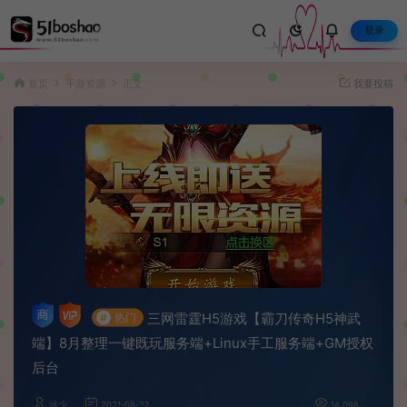
登录
首页
手游资源
正文
我要投稿
三网雷霆H5游戏【霸刀传奇H5神武
#
热门
端】8月整理一键既玩服务端+Linux手工服务端+GM授权
后台
波少
2021-08-27
14,098