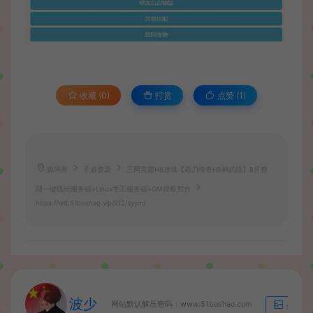
收藏 (0)
打赏
点赞 (
1
)
源码屋
手游资源
三网雷霆H5游戏【霸刀传奇H5神武端】8月整
理一键既玩服务端+Linux手工服务端+GM授权后台
https://wd.51boshao.vip/132/syym/
波少
网站默认解压密码：www.51boshao.com
生成海