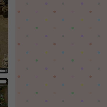
陌✨离殇：
问一下这个游戏代金券叫什么呢？GM后台搜不
到啊