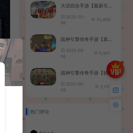
大话回合手游【最新引擎之缥缈西游渡劫定制修改版】最新整理Linux手工服务端+安卓苹果双端+管理后台+CDK后台+详细搭建教程+视频教程
2025-05-
10,469
06
战神引擎传奇手游【真彩大乱斗三职业白猪3】最新整理Win系特色服务端+安卓苹果双端+GM授权物品后台+详细搭建教程
2023-08-
5,941
06
战神引擎传奇手游【独断万古无双合击版】最新整理WIN系特色服务端+安卓+GM授权后台+详细搭建教程
2022-08-
3,131
08
热门评论