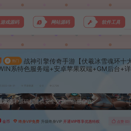
游戏源码
网站源码
软件工具
战神引擎传奇手游【伏羲冰雪魂环十
#
热门
WIN系特色服务端+安卓苹果双端+GM后台+
2022-08-31
手游资源
0
2,726
重承诺
丨源码屋提供安全交易、信息保真!
0
金币
终身VIP免费
升级终身VIP
开通VIP尊享优惠特权
点赞 (
0
)