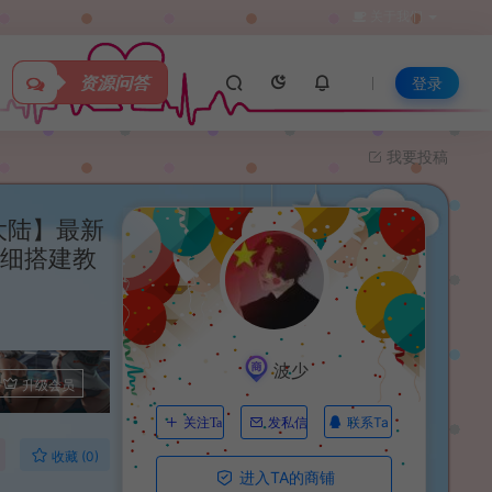
关于我们
资源问答
登录
我要投稿
大陆】最新
详细搭建教
波少
升级会员
联系Ta
关注Ta
发私信
收藏 (0)
进入TA的商铺