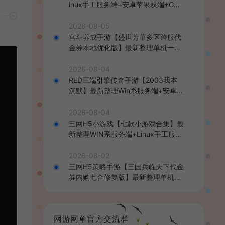
inux手工服务端+安卓苹果双端+GM
后台+详细搭建教程+全套源码+视频
教程
2026-08-05
宫斗养成手游【盛世芳華多区跨服代
金券本地优化版】最新整理单机一键
即玩端+Linux手工服务端+CDK授权
后台+安卓+详细搭建教程
2026-08-04
RED三端引擎传奇手游【2003我本
沉默】最新整理Win系服务端+安卓苹
果PC三端+详细搭建教程
2026-08-04
三网H5小游戏【七款小游戏合集】最
新整理WIN系服务端+Linux手工服务
端+详细搭建教程
2026-08-02
三网H5策略手游【三国兵临天下代金
券内购七合修复版】最新整理单机一
键即玩镜像端+Linux手工服务端+管
理后台+GM授权后台+简易安卓客户
端+详细搭建教程+视频教程
网游网单官方交流群