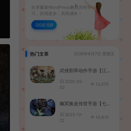
分享最新WordPress教程共同学
习，共同进步，共同成长！
QQ交流群
热门文章
2026年8月7日 星期五
武侠割草动作手游【江湖墨迹大侠代金券内购500级版】最新整理单机一键即玩镜像端+Linux手工服务端+本地注册验证+CDK授权后台+安卓+详细搭建教程+视频教程
2025-05-
12,675
02
幽冥换皮传世手游【七杀乱世】最新整理商业WIN系服务端+安卓苹果双端+GM后台+详细搭建教程
2023-12-
10,615
22