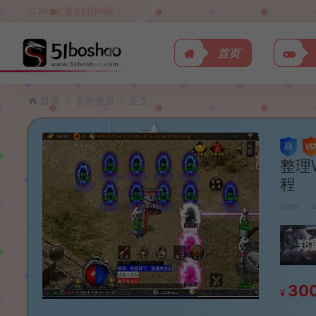
HI，欢迎来到源码屋！
首页
首页
手游资源
正文
整理
程
波少
郑
30
¥