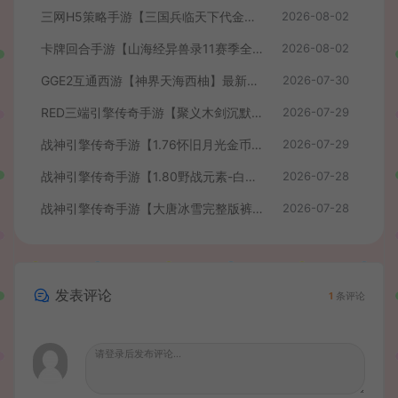
三网H5策略手游【三国兵临天下代金券内购七合修复版】最新整理单机一键即玩镜像端+Linux手工服务端+管理后台+GM授权后台+简易安卓客户端+详细搭建教程+视频教程
2026-08-02
卡牌回合手游【山海经异兽录11赛季全人物代金券内购版】最新整理WIN系服务端+授权GM后台+管理后台+热更修改工具+安卓+详细搭建教程
2026-08-02
GGE2互通西游【神界天海西柚】最新整理Win系服务端+安卓苹果PC三端+内置GM工具+全套源码+详细搭建教程+视频教程
2026-07-30
RED三端引擎传奇手游【聚义木剑沉默高仿嘟嘟沉默】最新整理Win系服务端+安卓苹果PC三端+详细搭建教程
2026-07-29
战神引擎传奇手游【1.76怀旧月光金币版】最新整理Win系复古服务端+安卓苹果双端+GM授权物品后台+详细搭建教程
2026-07-29
战神引擎传奇手游【1.80野战元素-白猪7.2免授权】最新整理Win系特色服务端+安卓+GM授权物品后台+详细搭建教程
2026-07-28
战神引擎传奇手游【大唐冰雪完整版裤衩7.0免授权】最新整理Win系特色服务端+GM授权后台+安卓苹果双端+详细搭建教程
2026-07-28
发表评论
1
条评论