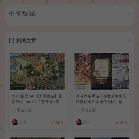
常见问题
相关文章
MT3换皮MH【天穹西游】最
宫斗养成手游【盛世芳華多区
新整理Linux手工服务端+安
跨服代金券本地优化版】最新
卓苹果双端+GM后台+详细搭
整理单机一键即玩端+Linux
手游资源
手游资源
建教程+全套源码+视频教程
手工服务端+CDK授权后台
+安卓+详细搭建教程
波少
波少
300
300