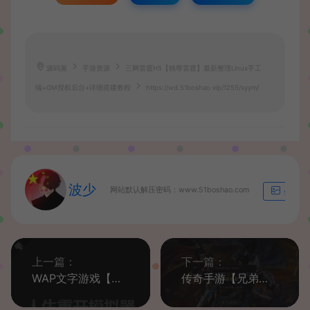
源码屋
手游资源
三网雷霆H5【独尊雷霆】最新整理Linux手工
端+GM授权后台+详细搭建教程
https://wd.51boshao.vip/1255/syym/
波少
网站默认解压密码：www.51boshao.com
生成海
上一篇：
下一篇：
WAP文字游戏【人生重开模拟器】一键即玩服务端+GM后台【站长亲测】
传奇手游【兄弟传奇仿传世UI】白日门换皮一键即玩服务端+酷炫时装+第二大陆+全新地图+龙魂+十二生肖+GM后台【站长亲测】