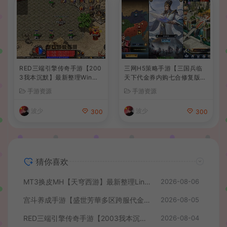
RED三端引擎传奇手游【200
三网H5策略手游【三国兵临
3我本沉默】最新整理Win系
天下代金券内购七合修复版】
服务端+安卓苹果PC三端+详
最新整理单机一键即玩镜像端
手游资源
手游资源
细搭建教程
+Linux手工服务端+管理后台
+GM授权后台+简易安卓客户
波少
波少
300
300
端+详细搭建教程+视频教程
猜你喜欢
MT3换皮MH【天穹西游】最新整理Linux手工服务端+安卓苹果双端+GM后台+详细搭建教程+全套源码+视频教程
2026-08-06
宫斗养成手游【盛世芳華多区跨服代金券本地优化版】最新整理单机一键即玩端+Linux手工服务端+CDK授权后台+安卓+详细搭建教程
2026-08-05
RED三端引擎传奇手游【2003我本沉默】最新整理Win系服务端+安卓苹果PC三端+详细搭建教程
2026-08-04