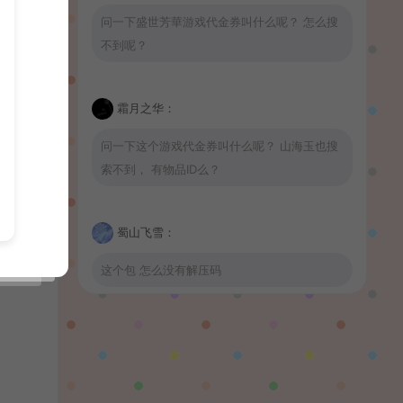
问一下盛世芳華游戏代金券叫什么呢？ 怎么搜
不到呢？
霜月之华：
问一下这个游戏代金券叫什么呢？ 山海玉也搜
索不到， 有物品ID么？
蜀山飞雪：
这个包 怎么没有解压码
波少：
山海玉