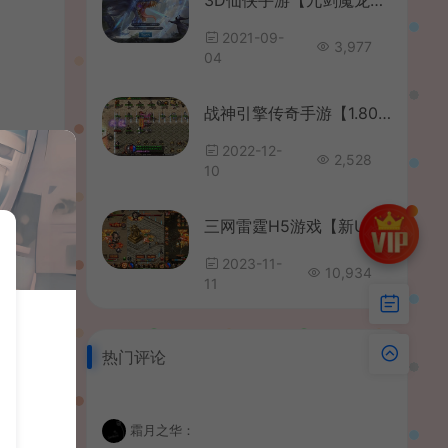
2021-09-
3,977
04
战神引擎传奇手游【1.80随风复古传奇三职业】最新整理WIN系特色服务端+安卓苹果双端+GM后台+详细搭建教程
2022-12-
2,528
10
三网雷霆H5游戏【新UI雷霆霸主之龙尊神武H5】最新整理Linux手工服务端+跨服+GM后台+详细搭建教程
2023-11-
10,934
11
热门评论
霜月之华：