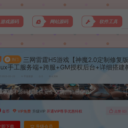
游戏源码
网站源码
软件工具
三网雷霆H5游戏【神魔2.0定制修复
#
热门
inux手工服务端+跨服+GM授权后台+详细搭建
2023-02-25
手游资源
0
4,308
重承诺
丨源码屋提供安全交易、信息保真!
0
金币
VIP免费
升级VIP
开通VIP尊享优惠特权
点赞 (
0
)
立即下载
升级会员