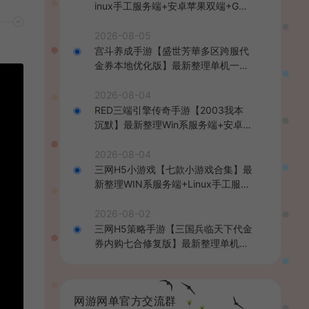
inux手工服务端+安卓苹果双端+GM
后台+详细搭建教程+全套源码+视频
教程
2026-08-05
宫斗养成手游【盛世芳華多区跨服代
金券本地优化版】最新整理单机一键
即玩端+Linux手工服务端+CDK授权
后台+安卓+详细搭建教程
2026-08-04
RED三端引擎传奇手游【2003我本
沉默】最新整理Win系服务端+安卓苹
果PC三端+详细搭建教程
2026-08-04
三网H5小游戏【七款小游戏合集】最
新整理WIN系服务端+Linux手工服务
端+详细搭建教程
2026-08-02
三网H5策略手游【三国兵临天下代金
券内购七合修复版】最新整理单机一
键即玩镜像端+Linux手工服务端+管
理后台+GM授权后台+简易安卓客户
端+详细搭建教程+视频教程
网游网单官方交流群