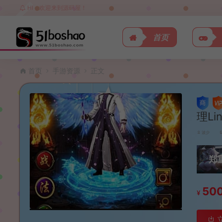
HI，欢迎来到源码屋！
首页
首页
手游资源
正文
理L
波少
郑
50
¥