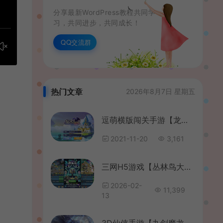
分享最新WordPress教程共同学
习，共同进步，共同成长！
QQ交流群
热门文章
2026年8月7日 星期五
逗萌横版闯关手游【龙之岛战纪】最新整理Win一键即玩服务端+GM工具
2021-11-20
3,161
三网H5游戏【丛林鸟大冒险内购版】最新整理单机一键即玩镜像端+Linux手工服务端+简易客户端+CDK授权后台+内购激活后台+详细搭建教程
2026-02-
11,399
13
3D仙侠手游【九剑魔龙传】2021整理Linux手工服务端+运营后台+GM授权后台+视频教程