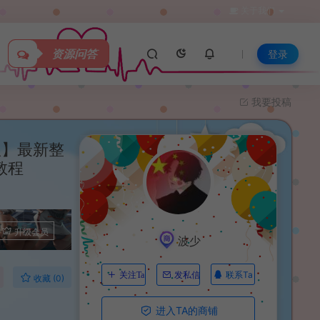
关于我们
资源问答
登录
我要投稿
版】最新整
教程
升级会员
波少
联系Ta
关注Ta
发私信
收藏 (0)
进入TA的商铺