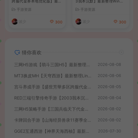
跨服代金券本地优化版】最新
3我本沉默】最新整理Win系
整理单机一键即玩端+Linux
服务端+安卓苹果PC三端+详
手游资源
手游资源
手工服务端+CDK授权后台
细搭建教程
+安卓+详细搭建教程
波少
波少
300
300
猜你喜欢
三网H5游戏【萌斗三国H5】最新整理WIN系服务端+GM后台+详细搭建教程
2026-08-08
MT3换皮MH【天穹西游】最新整理Linux手工服务端+安卓苹果双端+GM后台+详细搭建教程+全套源码+视频教程
2026-08-06
宫斗养成手游【盛世芳華多区跨服代金券本地优化版】最新整理单机一键即玩端+Linux手工服务端+CDK授权后台+安卓+详细搭建教程
2026-08-05
RED三端引擎传奇手游【2003我本沉默】最新整理Win系服务端+安卓苹果PC三端+详细搭建教程
2026-08-04
三网H5策略手游【三国兵临天下代金券内购七合修复版】最新整理单机一键即玩镜像端+Linux手工服务端+管理后台+GM授权后台+简易安卓客户端+详细搭建教程+视频教程
2026-08-02
卡牌回合手游【山海经异兽录11赛季全人物代金券内购版】最新整理WIN系服务端+授权GM后台+管理后台+热更修改工具+安卓+详细搭建教程
2026-08-02
GGE2互通西游【神界天海西柚】最新整理Win系服务端+安卓苹果PC三端+内置GM工具+全套源码+详细搭建教程+视频教程
2026-07-30