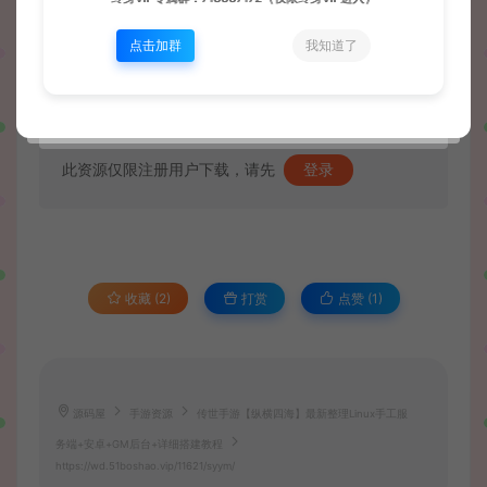
点击加群
我知道了
资源下载
此资源仅限注册用户下载，请先
登录
收藏 (2)
打赏
点赞 (
1
)
源码屋
手游资源
传世手游【纵横四海】最新整理Linux手工服
务端+安卓+GM后台+详细搭建教程
https://wd.51boshao.vip/11621/syym/