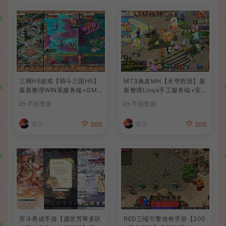
三网H5游戏【萌斗三国H5】
MT3换皮MH【天穹西游】最
最新整理WIN系服务端+GM
新整理Linux手工服务端+安
后台+详细搭建教程
卓苹果双端+GM后台+详细搭
手游资源
手游资源
建教程+全套源码+视频教程
波少
波少
300
300
宫斗养成手游【盛世芳華多区
RED三端引擎传奇手游【200