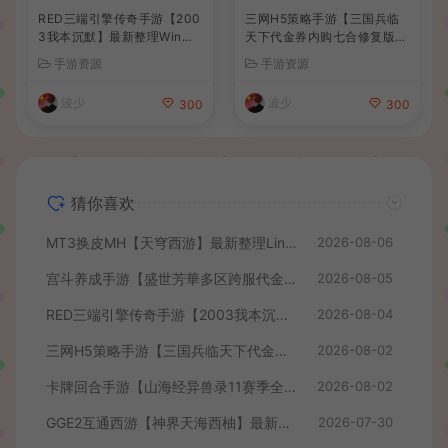
RED三端引擎传奇手游【200
三网H5策略手游【三国兵临
3我本沉默】最新整理Win系
天下代金券内购七合修复版】
服务端+安卓苹果PC三端+详
最新整理单机一键即玩镜像端
手游资源
手游资源
细搭建教程
+Linux手工服务端+管理后台
+GM授权后台+简易安卓客户
波少
波少
300
300
端+详细搭建教程+视频教程
猜你喜欢
MT3换皮MH【天穹西游】最新整理Linux手工服务端+安卓苹果双端+GM后台+详细搭建教程+全套源码+视频教程
2026-08-06
宫斗养成手游【盛世芳華多区跨服代金券本地优化版】最新整理单机一键即玩端+Linux手工服务端+CDK授权后台+安卓+详细搭建教程
2026-08-05
RED三端引擎传奇手游【2003我本沉默】最新整理Win系服务端+安卓苹果PC三端+详细搭建教程
2026-08-04
三网H5策略手游【三国兵临天下代金券内购七合修复版】最新整理单机一键即玩镜像端+Linux手工服务端+管理后台+GM授权后台+简易安卓客户端+详细搭建教程+视频教程
2026-08-02
卡牌回合手游【山海经异兽录11赛季全人物代金券内购版】最新整理WIN系服务端+授权GM后台+管理后台+热更修改工具+安卓+详细搭建教程
2026-08-02
GGE2互通西游【神界天海西柚】最新整理Win系服务端+安卓苹果PC三端+内置GM工具+全套源码+详细搭建教程+视频教程
2026-07-30