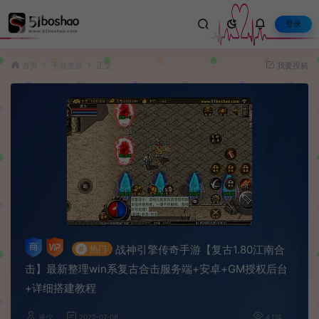
登录
首页
手游资源
正文
我要投稿
战神引擎传奇手游【复古1.80江南合
#
热门
击】最新整理win系复古合击服务端+安卓+GM授权后台
+详细搭建教程
波少
2022-07-08
4,174