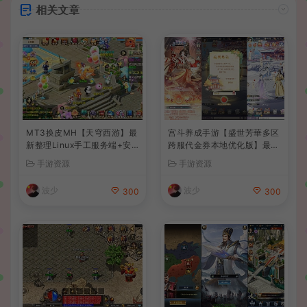
相关文章
MT3换皮MH【天穹西游】最
宫斗养成手游【盛世芳華多区
新整理Linux手工服务端+安
跨服代金券本地优化版】最新
卓苹果双端+GM后台+详细搭
整理单机一键即玩端+Linux
手游资源
手游资源
建教程+全套源码+视频教程
手工服务端+CDK授权后台
+安卓+详细搭建教程
波少
波少
300
300